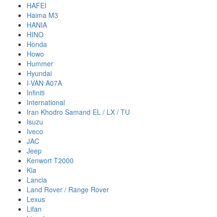
HAFEI
Haima M3
HANIA
HINO
Honda
Howo
Hummer
Hyundai
I-VAN A07A
Infiniti
International
Iran Khodro Samand EL / LX / TU
Isuzu
Iveco
JAC
Jeep
Kenwort T2000
Kia
Lancia
Land Rover / Range Rover
Lexus
Lifan