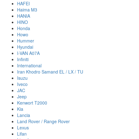
HAFEI
Haima M3
HANIA
HINO
Honda
Howo
Hummer
Hyundai
I-VAN A07A
Infiniti
International
Iran Khodro Samand EL / LX / TU
Isuzu
Iveco
JAC
Jeep
Kenwort T2000
Kia
Lancia
Land Rover / Range Rover
Lexus
Lifan