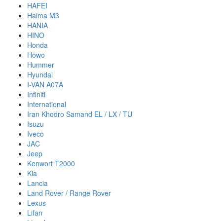
HAFEI
Haima M3
HANIA
HINO
Honda
Howo
Hummer
Hyundai
I-VAN A07A
Infiniti
International
Iran Khodro Samand EL / LX / TU
Isuzu
Iveco
JAC
Jeep
Kenwort T2000
Kia
Lancia
Land Rover / Range Rover
Lexus
Lifan