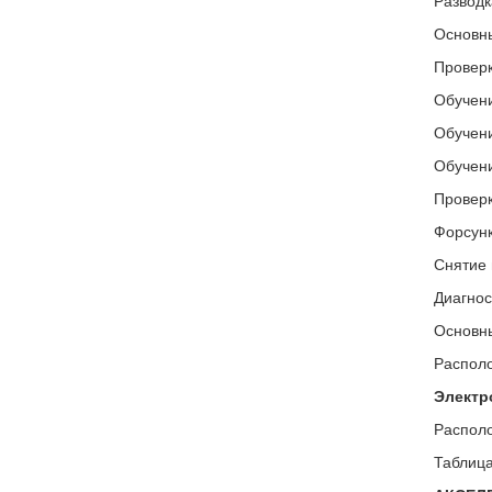
Разводк
Основн
Проверк
Обучен
Обучени
Обучени
Проверк
Форсунк
Снятие 
Диагнос
Основны
Располо
Электр
Располо
Таблица