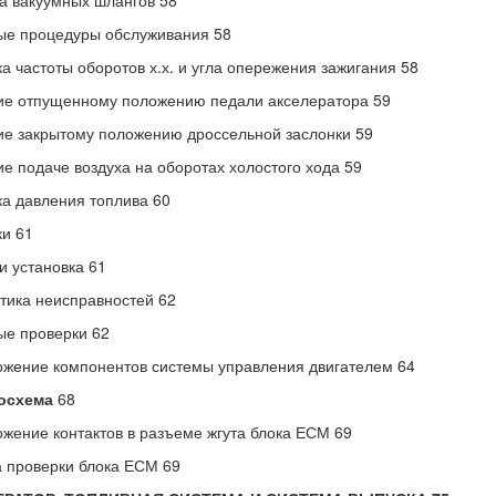
а вакуумных шлангов 58
ые процедуры обслуживания 58
а частоты оборотов х.х. и угла опережения зажигания 58
ие отпущенному положению педали акселератора 59
е закрытому положению дроссельной заслонки 59
е подаче воздуха на оборотах холостого хода 59
а давления топлива 60
и 61
и установка 61
тика неисправностей 62
е проверки 62
жение компонентов системы управления двигателем 64
осхема
68
жение контактов в разъеме жгута блока ЕСМ 69
 проверки блока ЕСМ 69