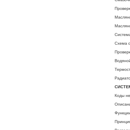
Проверк
Маслян
Маслян
Система
Схема 
Проверк
Водяной
Термост
Радиато
СИСТЕ
Коды не
Описан
Функци
Принци