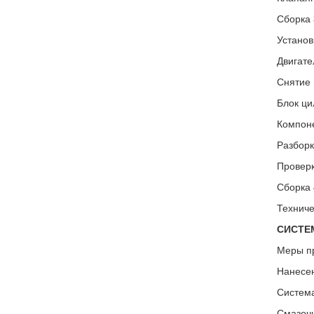
Сборка 
Установ
Двигате
Снятие 
Блок ци
Компон
Разборк
Проверк
Сборка 
Техниче
СИСТЕ
Меры п
Нанесен
Система
Смазочн