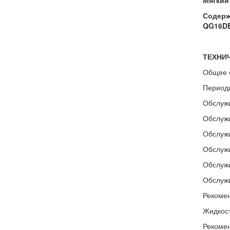
Мягкий 
Содерж
QG16DE
ТЕХНИ
Общее 
Периоди
Обслужи
Обслужи
Обслужи
Обслужи
Обслужи
Обслужи
Рекомен
Жидкост
Рекоме