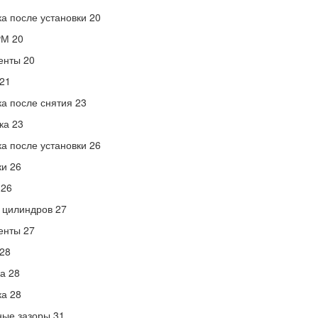
а после установки 20
РМ 20
енты 20
21
а после снятия 23
ка 23
а после установки 26
и 26
 26
 цилиндров 27
енты 27
28
а 28
а 28
ые зазоры 31