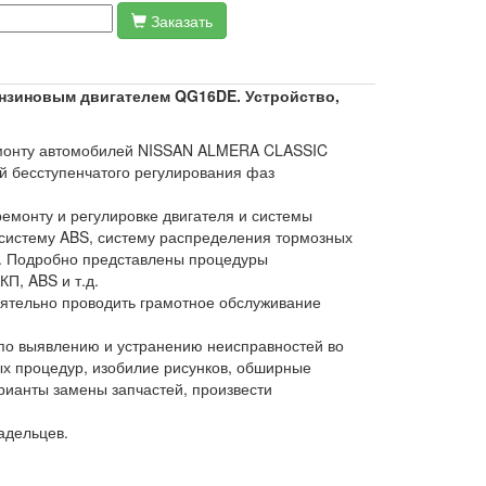
Заказать
ензиновым двигателем QG16DE. Устройство,
ремонту автомобилей NISSAN ALMERA CLASSIC
й бесступенчатого регулирования фаз
емонту и регулировке двигателя и системы
систему ABS, систему распределения тормозных
.д. Подробно представлены процедуры
П, ABS и т.д.
ятельно проводить грамотное обслуживание
по выявлению и устранению неисправностей во
х процедур, изобилие рисунков, обширные
ианты замены запчастей, произвести
адельцев.