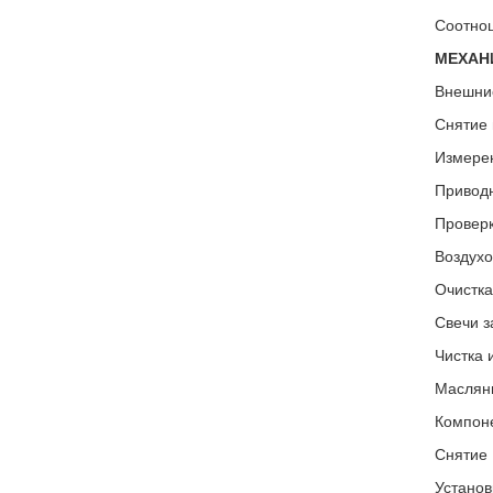
Соотнош
МЕХАНИ
Внешни
Снятие 
Измерен
Привод
Проверк
Воздухо
Очистка
Свечи з
Чистка 
Маслян
Компон
Снятие 
Установ