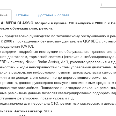
ание
Отзывы
Доставка и оплата
 ALMERA CLASSIC. Модели в кузове В10 выпуска с 2006 г. с б
еское обслуживание, ремонт.
ии представлено руководство по техническому обслуживанию и 
 c 2006 г., оснащенных бензиновым двигателем QG16DE с системо
пределения (CVTC).
 содержит подробные инструкции по обслуживанию, диагностике, р
ния двигателем, тормозной системы (включая антиблокировочную 
EBD и систему Nissan Brake Assist), АКП, рулевого управления и т
гностики и коды неисправностей систем управления двигателем, АК
ся в руководстве информация позволит автовладельцам самосто
иля и не доводить его состояние до дорогостоящего ремонта.
е ремонта, данное руководство послужит незаменимым средством 
мпонентах автомобиля. Пошаговое и наглядное описание ремонтны
ные ремонтные данные позволят квалифицированно подобрать вар
ствующие регулировки, правку кузова и т. д.
редназначена для персонала СТО, ремонтных мастерских и автовл
льство Автонавигатор. 2007.