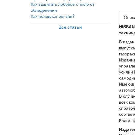
Как защитить лобовое стекло от
обледенения
Как появился бензин?
Опис
NISSAN
Все статьи
технич
В издан
выпуска
газорас
Издание
управле
усилий 
самодиа
Имеющая
автомоб
В случа
всех ко
справоч
соответ
Книга п
Издате