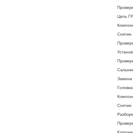
Проверк
Цепь Г
Компон
Снятие 
Проверк
Установ
Проверк
Сальник
Замена
Головка
Компон
Снятие 
Разборк
Проверк
Клапанн