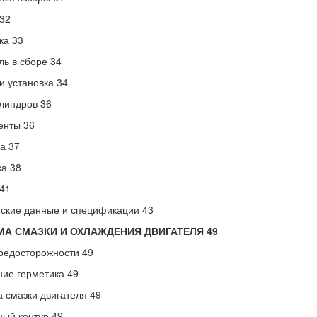
32
ка 33
ль в сборе 34
и установка 34
линдров 36
енты 36
а 37
а 38
41
ские данные и спецификации 43
МА СМАЗКИ И ОХЛАЖДЕНИЯ ДВИГАТЕЛЯ 49
редосторожности 49
ие герметика 49
 смазки двигателя 49
ый контур 49