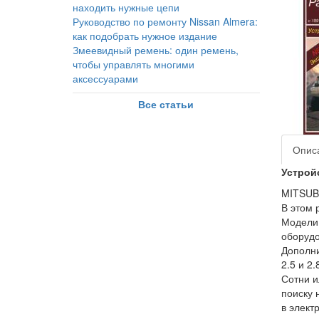
находить нужные цепи
Руководство по ремонту Nissan Almera:
как подобрать нужное издание
Змеевидный ремень: один ремень,
чтобы управлять многими
аксессуарами
Все статьи
Опис
Устройс
MITSUBI
В этом 
Модели 
оборудо
Дополни
2.5 и 2.
Сотни и
поиску 
в элект