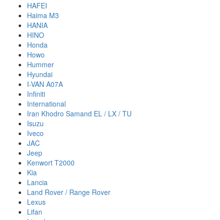
HAFEI
Haima M3
HANIA
HINO
Honda
Howo
Hummer
Hyundai
I-VAN A07A
Infiniti
International
Iran Khodro Samand EL / LX / TU
Isuzu
Iveco
JAC
Jeep
Kenwort T2000
Kia
Lancia
Land Rover / Range Rover
Lexus
Lifan