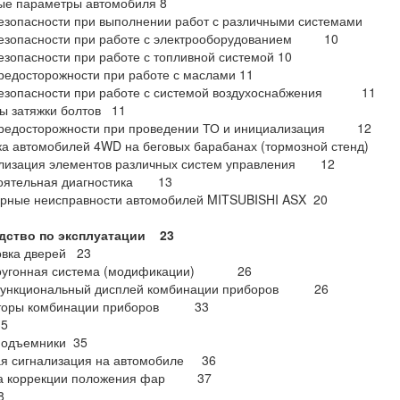
ые параметры автомобиля 8
езопасности при выполнении работ с различными системами
езопасности при работе с электрооборудованием 10
зопасности при работе с топливной системой 10
едосторожности при работе с маслами 11
езопасности при работе с системой воздухоснабжения 11
ы затяжки болтов 11
редосторожности при проведении ТО и инициализация 12
ка автомобилей 4WD на беговых барабанах (тормозной стенд)
лизация элементов различных систем управления 12
оятельная диагностика 13
рные неисправности автомобилей MITSUBISHI ASX 20
дство по эксплуатации 23
овка дверей 23
оугонная система (модификации) 26
ункциональный дисплей комбинации приборов 26
торы комбинации приборов 33
5
подъемники 35
ая сигнализация на автомобиле 36
а коррекции положения фар 37
8