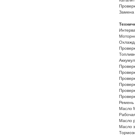
Провер
Замена
Технич
Интерв
Моторн
Охлажд
Проверк
Топлив
Аккуму
Проверк
Провер
Провер
Провер
Проверк
Проверк
Ремень
Масл
Рабоча
Масло 
Масло з
Тормо