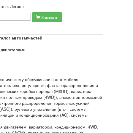
.
ство:
Легион
Заказать
аталог автозапчастей
и двигателями
техническому обслуживанию автомобиля,
ска топлива, регулировке фаз газораспределения и
анических коробок передач (МКПП), вариатора
ения полным приводом (4WD)), элементов тормозной
лектронного распределения тормозных усилий
ASC)), рулевого управления (в т.ч. системы
нтиляции и кондиционирования (AC), системы
ия двигателем, вариатором, кондиционером, 4WD,
замком (WCM), дистанционного управления