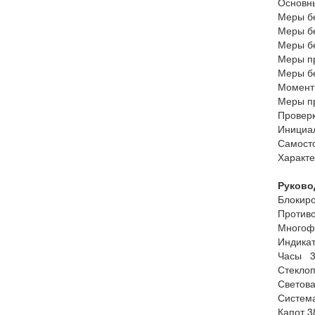
Основн
Меры б
Меры б
Меры бе
Меры пр
Меры б
Момент
Меры п
Провер
Инициа
Самост
Характе
Руково
Блокир
Против
Многоф
Индика
Часы 3
Стекло
Светов
Систем
Капот 3