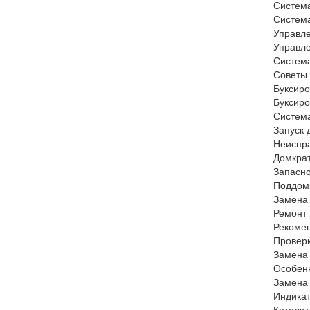
Систем
Систем
Управл
Управ
Систем
Советы
Букси
Буксир
Систем
Запуск
Неиспр
Домкра
Запасн
Поддом
Замен
Ремонт
Рекоме
Провер
Замена
Особен
Замен
Индика
Катали