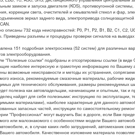
ьным замком и запуска двигателя (KOS), противоугонной системы
ия, коррекции света, очистителей и омывателей стекол и фар, эл
одъемников зеркал заднего вида, электропривода солнцезащитной 
 CAN.
о описаны 732 кода неисправностей: P0, P1, P2, B1, B2, C1, С2, U
. Приведены разъемы и процедуры проверки сигналов на выводах
.
влена 151 подробная электросхема (52 систем) для различных ва
ов электрооборудования.
ле "Полезные ссылки" подобраны и отсортированы ссылки (в виде Q
ащие наиболее интересную и грамотную информацию по Вашему 
ны возможные неисправности и методы их устранения, сопрягаем
мого износа, рекомендуемые смазочные материалы, рабочие жидко
имых для технического обслуживания, размеры рекомендуемых ши
удет полезна как автовладельцам, начинающим и опытным, так и 
делец найдет для себя полезными: инструкцию по эксплуатации, т
имыми материалами), наиболее характерные для данного автомоб
ованных запасных частей, инструкции по самостоятельному ремонт
ерии "Профессионал" могут выручить Вас в дороге, если Вам приде
мого или малознакомого с особенностями модели Вашего автомоби
 автомобиле, и, в случае каких-либо затруднений, автомеханик смож
Вашего автомобиля. Качественное изложение материала позволяет