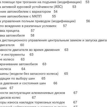
а помощи при трогании на подъеме (модификации) 53
а активной курсовой устойчивости (ASC) 53
ение автомобилем с вариатором 54
ление автомобилем с МКПП 55
а управления полным приводом (модификации) 56
 по вождению в различных условиях 57
ровка прицепа 57
овка автомобиля 58
а дистанционного управления центральным замком и запуска 
 двигателя 60
авности двигателя во время движения 63
т и инструменты 63
ое колесо 63
крачивание автомобиля 63
а колеса 64
 шины (модели без запасного колеса) 65
ндации по выбору шин 65
ка давления и состояния шин 66
 шин 67
ности эксплуатации алюминиевых дисков 67
а дисков колес 67
торы износа накладок тормозных колодок 67
тический нейтрализатор и система выпуска 67