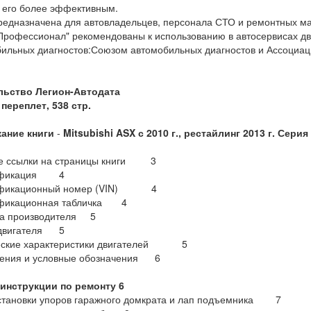
 его более эффективным.
редназначена для автовладельцев, персонала СТО и ремонтных мас
Профессионал" рекомендованы к использованию в автосервисах 
ильных диагностов:Союзом автомобильных диагностов и Ассоциаци
льство Легион-Автодата
переплет, 538 стр.
ание книги
-
Mitsubishi ASX с 2010 г., рестайлинг 2013 г. Сер
е ссылки на страницы книги 3
ификация 4
ификационный номер (VIN) 4
фикационная табличка 4
ка производителя 5
двигателя 5
еские характеристики двигателей 5
ения и условные обозначения 6
инструкции по ремонту 6
становки упоров гаражного домкрата и лап подъемника 7