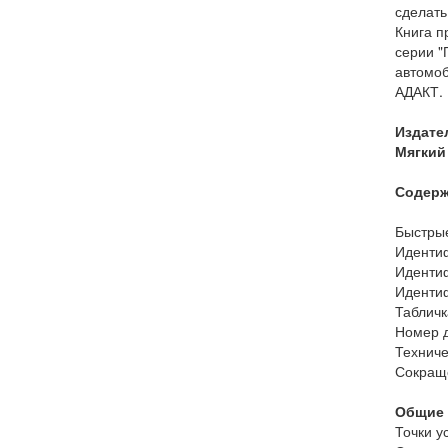
сделать
Книга п
серии "
автомоб
АДАКТ.
Издате
Мягкий 
Содерж
Быстры
Идент
Идент
Иденти
Таблич
Номер 
Технич
Сокращ
Общие 
Точки у