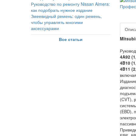
Руководство по ремонту Nissan Almera:
как подобрать нужное издание
Змеевидный ремень: один ремень,
чтобы управлять многими
аксессуарами
Опис
Mitsubi
Все статьи
Руковод
4A92 (1
4B10 (1
4B11 (2
включая
Издание
диагнос
подъема
(CVT), 
системы
(EBD), 
электро
пассивн
Приведе
EPS, AB