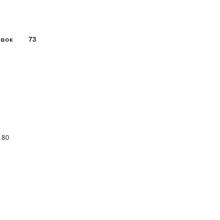
ировок 73
 80