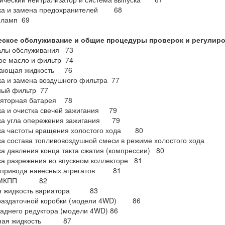
ка и замена предохранителей 68
 ламп 69
еское обслуживание и общие процедуры проверок и регул
алы обслуживания 73
ое масло и фильтр 74
ающая жидкость 76
а и замена воздушного фильтра 77
ный фильтр 77
ляторная батарея 78
а и очистка свечей зажигания 79
ка угла опережения зажигания 79
ка частоты вращения холостого хода 80
ка состава топливовоздушной смеси в режиме холостого хода
а давления конца такта сжатия (компрессии) 80
а разрежения во впускном коллекторе 81
 привода навесных агрегатов 81
о МКПП 82
я жидкость вариатора 83
раздаточной коробки (модели 4WD) 86
аднего редуктора (модели 4WD) 86
зная жидкость 87