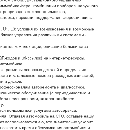
, иммобилайзера, комбинации приборов, наружного
ектроприводов стеклоподъемников,
шторки, парковки, поддержания скорости, шины
0, U1, L0; условия их возникновения и возможные
 блоков управления различными системами -
риантов комплектации, описание большинства
R-кодов и url-ссылок) на интернет-ресурсы,
автомобилю.
ые размеры основных деталей и пределы их
сти и каталожные номера расходных запчастей,
н и дисков.
профессионалам авторемонта и диагностики.
ехническое обслуживание (с периодичностью и
иля неисправности, каталог наиболее
у.
тся пользоваться услугами автосервиса,
ля. Отдавая автомобиль на СТО, оставьте нашу
ет воспользоваться ею, что значительно ускорит
 сократить время обслуживания автомобиля и