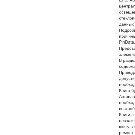
централ
освещен
стеклоп
данных
Подробн
причины
PinData
Предста
элемент
В разде
содерж
Приведе
допусти
необход
Книга б
Автовла
необход
востреб
Книги с
незнако
книгу в
ремонт 