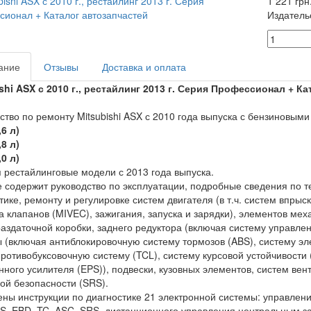
1 221 грн
Издатель
ание
Отзывы
Доставка и оплата
shi ASX с 2010 г., рестайлинг 2013 г. Серия Профессионал + К
ство по ремонту Mitsubishi ASX с 2010 года выпуска с бензиновым
,6 л)
,8 л)
,0 л)
 рестайлинговые модели с 2013 года выпуска.
 содержит руководство по эксплуатации, подробные сведения по 
тике, ремонту и регулировке систем двигателя (в т.ч. систем впры
 клапанов (MIVEC), зажигания, запуска и зарядки), элементов мех
раздаточной коробки, заднего редуктора (включая систему управл
 (включая антиблокировочную систему тормозов (ABS), систему э
противобуксовочную систему (TCL), систему курсовой устойчивости (
нного усилителя (EPS)), подвески, кузовных элементов, систем ве
ой безопасности (SRS).
ны инструкции по диагностике 21 электронной системы: управлен
S, EBD, TC, ASC, SRS, дистанционного управления центральным 