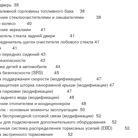
дверь 38
аливной горловины топливного бака 38
ение стеклоочистителями и омывателями 38
ое колесо 40
ение зеркалами 41
ватель стекла задней двери 41
еденитель щеток очистителя лобового стекла 41
нья 41
 передних сидений 43
 безопасности 43
зка детей в автомобиле 44
а безопасности (SRS) 45
а поддержания скорости (модификации) 47
защитная шторка панорамной крыши (модификации) 47
а парковки (модификации) 47
 заднего вида (модификации) 48
ение отопителем и кондиционером 48
ла - основные моменты эксплуатации 50
 беспроводной сотовой связи (модификации) 52
ы для подключения дополнительного оборудования 52
онная система распределения тормозных усилий (EBD) 52
а экстренного торможения 52