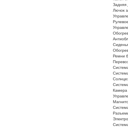
Задняя 
Лючок з
Управл
Рулев
Управл
Обогре
Антиобл
Сиде
Обогрев
Ремни
Перево
Систем
Систем
Солнце
Систем
Камера
Управл
Магнито
Система
Разъем
Электр
Систем