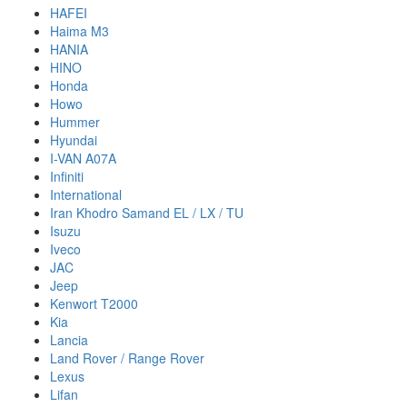
HAFEI
Haima M3
HANIA
HINO
Honda
Howo
Hummer
Hyundai
I-VAN A07A
Infiniti
International
Iran Khodro Samand EL / LX / TU
Isuzu
Iveco
JAC
Jeep
Kenwort T2000
Kia
Lancia
Land Rover / Range Rover
Lexus
Lifan