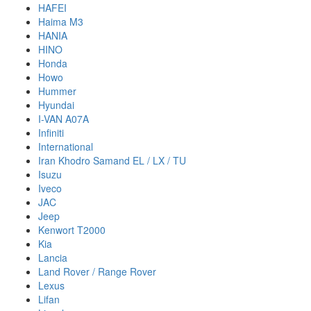
HAFEI
Haima M3
HANIA
HINO
Honda
Howo
Hummer
Hyundai
I-VAN A07A
Infiniti
International
Iran Khodro Samand EL / LX / TU
Isuzu
Iveco
JAC
Jeep
Kenwort T2000
Kia
Lancia
Land Rover / Range Rover
Lexus
Lifan