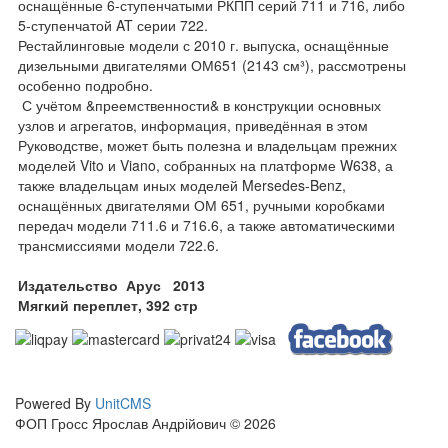
оснащённые 6-ступенчатыми РКПП серий 711 и 716, либо
5-ступенчатой AT серии 722.
Рестайлинговые модели с 2010 г. выпуска, оснащённые
дизельными двигателями ОМ651 (2143 см³), рассмотрены
особенно подробно.
С учётом &преемственности& в конструкции основных
узлов и агрегатов, информация, приведённая в этом
Руководстве, может быть полезна и владельцам прежних
моделей Vito и Viano, собранных на платформе W638, а
также владельцам иных моделей Mersedes-Benz,
оснащённых двигателями ОМ 651, ручными коробками
передач модели 711.6 и 716.6, а также автоматическими
трансмиссиями модели 722.6.
Издательство
Арус
2013
Мягкий переплет,
392
стр
Powered By
UnitCMS
ФОП Гросс Ярослав Андрійович © 2026