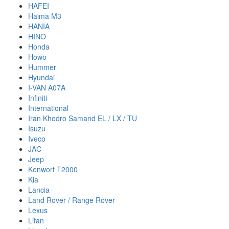
HAFEI
Haima M3
HANIA
HINO
Honda
Howo
Hummer
Hyundai
I-VAN A07A
Infiniti
International
Iran Khodro Samand EL / LX / TU
Isuzu
Iveco
JAC
Jeep
Kenwort T2000
Kia
Lancia
Land Rover / Range Rover
Lexus
Lifan