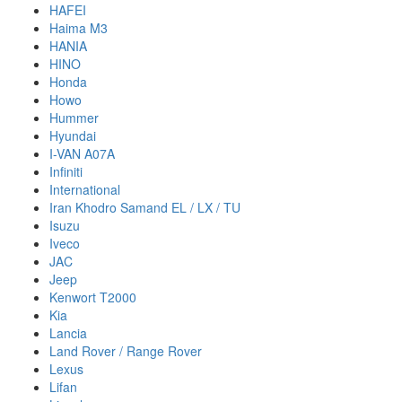
HAFEI
Haima M3
HANIA
HINO
Honda
Howo
Hummer
Hyundai
I-VAN A07A
Infiniti
International
Iran Khodro Samand EL / LX / TU
Isuzu
Iveco
JAC
Jeep
Kenwort T2000
Kia
Lancia
Land Rover / Range Rover
Lexus
Lifan