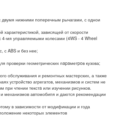
с двумя нижними поперечным рычагами, с однои
й характеристикой, зависящей от скорости
с 4-мя управляемыми колесами (4WS - 4 Wheel
, с ABS и без нее;
для проверки геометрических пapaметpoв кузова;
ого обслуживания и ремонтных мастерских, а также
аях устройство агрегатов, механизмов и систем не
 при чтении текстa или изучении рисунков.
м и механизмов автомобипя и даются рекомендации
этому в зависимости от модификации и года
асположение некоторых элементов