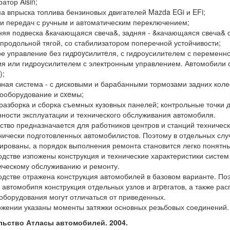
атор Aisin;
ма впрыска топлива бензиновых двигателей Mazda EGi и EFi;
ки передач с ручным и автоматическим переключением;
няя подвеска &качающаяся свеча&, задняя - &качающаяся свеча& 
продольной тягой, со стабилизатором поперечной устойчивости;
ое управление без гидpoycилитeля, с гидроусилителем с переменно
я или гидроусилителем с электронным управлением. Автомобили 
);
зная система - с дисковыми и барабанными тормозами задних колес
рооборудование и cxeмы;
: разборка и сборка съемных кузовных панелей; контрольные точки 
нности эксплуатации и технического обслуживания автомобиля.
ство предназначается для работников центров и станций техническ
нически подготовленных автомобилистов. Поэтому в отдельных случ
ированы, а порядок выполнения ремонта становится легко понятным
одстве изпожены конструкция и технические характеристики систе
ическому обслуживанию и ремонту.
одстве отражена конструкция автомобилей в базовом варианте. По
 автомобипя конструкция отдельных узлов и aгpeгатов, а также р
оборудования могут отличаться от приведенных.
жении указаны моменты затяжки основных резьбовых соединений.
льство Атласы автомобилей. 2004.