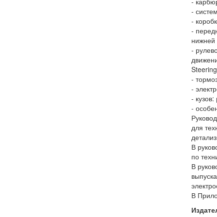
- карбюр
- систе
- короб
- перед
нижней 
- рулев
движени
Steering
- тормо
- элект
- кузов
- особе
Руковод
для тех
детализ
В руков
по техн
В руков
выпуска
электро
В Прило
Издате