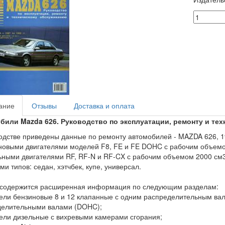
ание
Отзывы
Доставка и оплата
били Mazda 626. Руководство по эксплуатации, ремонту и те
одстве приведены данные по ремонту автомобилей - MAZDA 626, 1
новыми двигателями моделей F8, FE и FE DOHC с рабочим объемо
ьными двигателями RF, RF-N и RF-CX с рабочим объемом 2000 см3
ми типов: седан, хэтчбек, купе, универсал.
 содержится расширенная информация по следующим разделам:
тели бензиновые 8 и 12 клапанные с одним распределительным ва
делительными валами (DOHC);
тели дизельные с вихревыми камерами сгорания;