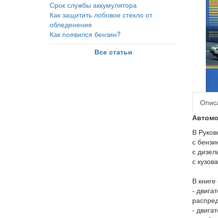
Срок службы аккумулятора
Как защитить лобовое стекло от
обледенения
Как появился бензин?
Все статьи
Опис
Автомо
В Руков
с бензи
с дизел
с кузова
В книге
- двига
распре
- двига