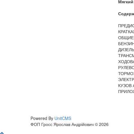
Мягкий 
Содерж
ПРЕДИ
КРАТК
ОБЩИЕ
БЕНЗИ
ДИЗЕЛ
ТРАНС
ХОДОВ
РУЛЕВ
ТОРМО
ЭЛЕКТ
КУЗОВ 
ПРИЛО
Powered By
UnitCMS
ФОП Гросс Ярослав Андрійович © 2026