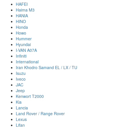
HAFEI
Haima M3
HANIA
HINO
Honda
Howo
Hummer
Hyundai
I-VAN A07A
Infiniti
International
Iran Khodro Samand EL / LX / TU
Isuzu
Iveco
JAC
Jeep
Kenwort T2000
Kia
Lancia
Land Rover / Range Rover
Lexus
Lifan