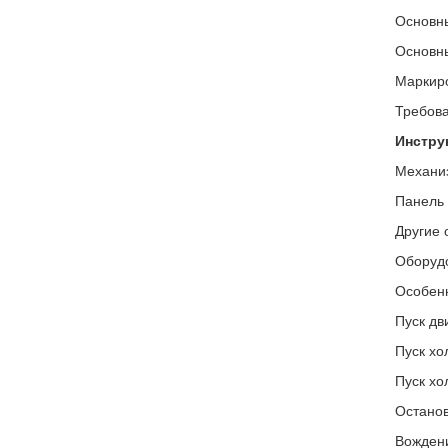
Основны
Основны
Маркиро
Требова
Инстру
Механиз
Панель 
Другие 
Оборуд
Особенн
Пуск дв
Пуск хо
Пуск хо
Останов
Вожден