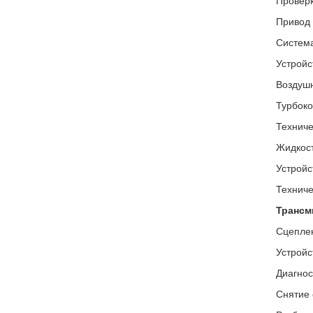
Проверк
Привод 
Система
Устройс
Воздуш
Турбоко
Техниче
Жидкост
Устройс
Техниче
Трансм
Сцепле
Устройс
Диагнос
Снятие 