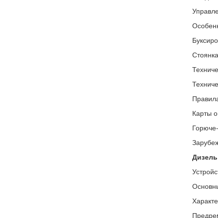
Управле
Особенн
Буксиро
Стоянка
Техниче
Техниче
Правил
Карты о
Горюче-
Зарубеж
Дизель
Устройс
Основны
Характе
Предрем