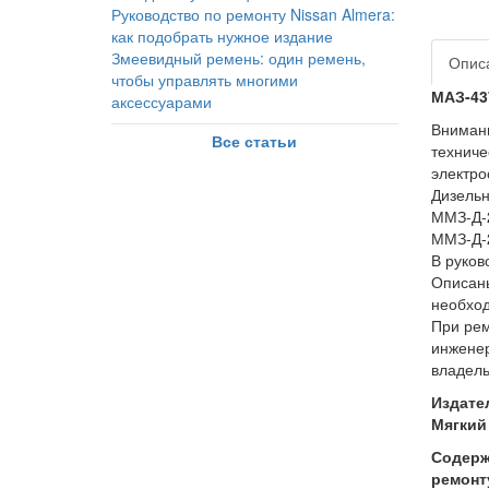
Руководство по ремонту Nissan Almera:
как подобрать нужное издание
Змеевидный ремень: один ремень,
Опис
чтобы управлять многими
МАЗ-43
аксессуарами
Внимани
Все статьи
техниче
электро
Дизельн
ММЗ-Д-2
ММЗ-Д-2
В руков
Описаны
необход
При рем
инженер
владель
Издате
Мягкий 
Содерж
ремонт