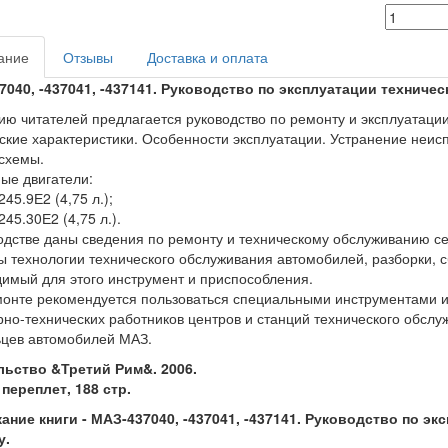
ание
Отзывы
Доставка и оплата
7040, -437041, -437141. Руководство по эксплуатации техниче
ю читателей предлагается руководство по ремонту и эксплуатаци
ские характеристики. Особенности эксплуатации. Устранение неис
схемы.
ые двигатели:
45.9Е2 (4,75 л.);
45.30Е2 (4,75 л.).
одстве даны сведения по ремонту и техническому обслуживанию с
 технологии технического обслуживания автомобилей, разборки, сб
имый для этого инструмент и приспособления.
онте рекомендуется пользоваться специальными инструментами и
но-технических работников центров и станций технического обслу
цев автомобилей МАЗ.
льство &Третий Рим&. 2006.
переплет, 188 стр.
ание книги - МАЗ-437040, -437041, -437141. Руководство по э
у.