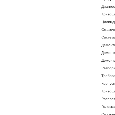
Диагнос
Кривоши
Цилиндр
Смазочн
Систем
Демонта
Демонта
Демонта
Разборк
Требова
Корпусн
Кривош
Распре
Головка
Смазочн