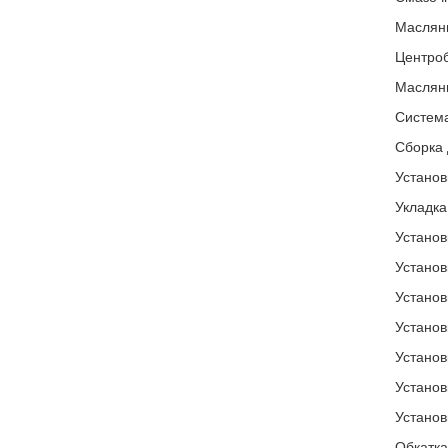
Маслян
Центро
Маслян
Систем
Сборка 
Установ
Укладка
Установ
Установ
Установ
Установ
Установ
Установ
Установ
Обкатка