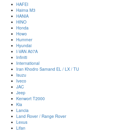
HAFEI
Haima M3
HANIA
HINO
Honda
Howo
Hummer
Hyundai
I-VAN A07A
Infiniti
International
Iran Khodro Samand EL / LX / TU
Isuzu
Iveco
JAC
Jeep
Kenwort T2000
Kia
Lancia
Land Rover / Range Rover
Lexus
Lifan