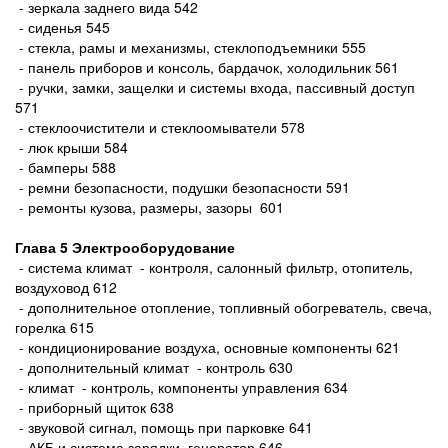
- зеркала заднего вида 542
- сиденья 545
- стекла, рамы и механизмы, стеклоподъемники 555
- панель приборов и консоль, бардачок, холодильник 561
- ручки, замки, защелки и системы входа, пассивный доступ
571
- стеклоочистители и стеклоомыватели 578
- люк крыши 584
- бамперы 588
- ремни безопасности, подушки безопасности 591
- ремонты кузова, размеры, зазоры 601
Глава 5 Электрооборудование
- система климат - контроля, салонный фильтр, отопитель,
воздуховод 612
- дополнительное отопление, топливный обогреватель, свеча,
горелка 615
- кондиционирование воздуха, основные компоненты 621
- дополнительный климат - контроль 630
- климат - контроль, компоненты управления 634
- приборный щиток 638
- звуковой сигнал, помощь при парковке 641
- АКБ и система зарядки, генератор 646