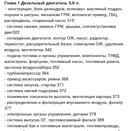
Глава 1 Дизельный двигатель
3,0 л
.
- конструкция, блок цилиндров, коленвал, масляный поддон,
поршни и шатуны, механизм ГРМ, вспомогат.привод, ГБЦ,
распредвалы, спаренный насос 315
- система смазки, ремень ГРМ, крышка, снятие/установка
двиг322
- охлаждение двигателя, контур ОЖ, насос, радиатор,
термостат, расширительный бачок, слив/залив ОЖ, удаление
воздуха, вентилятор 342
- подача топлива и органы управления, компоненты, ТНВД,
магистрали, форсунки, топливный насос, топливная рампа,
заслонка воздухозабора 352
- турбокомпрессор 364
- привод аксессуаров, ремни 368
- система запуска, стартер 371
- система свечей подогрева 372
- понижение токсичности выхлопа, вентиляция картера 373
- распределение и фильтрация впускаемого воздуха, фильтр
377
- электронные органы управления, датчики 378
- система выпуска ОГ, противосажевый фильтр 388
- топливный бак и топливные магистрали, топливопроводы,