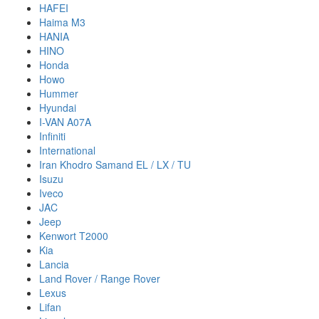
HAFEI
Haima M3
HANIA
HINO
Honda
Howo
Hummer
Hyundai
I-VAN A07A
Infiniti
International
Iran Khodro Samand EL / LX / TU
Isuzu
Iveco
JAC
Jeep
Kenwort T2000
Kia
Lancia
Land Rover / Range Rover
Lexus
Lifan