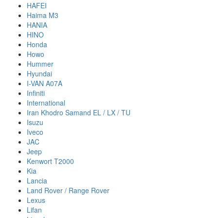
HAFEI
Haima M3
HANIA
HINO
Honda
Howo
Hummer
Hyundai
I-VAN A07A
Infiniti
International
Iran Khodro Samand EL / LX / TU
Isuzu
Iveco
JAC
Jeep
Kenwort T2000
Kia
Lancia
Land Rover / Range Rover
Lexus
Lifan