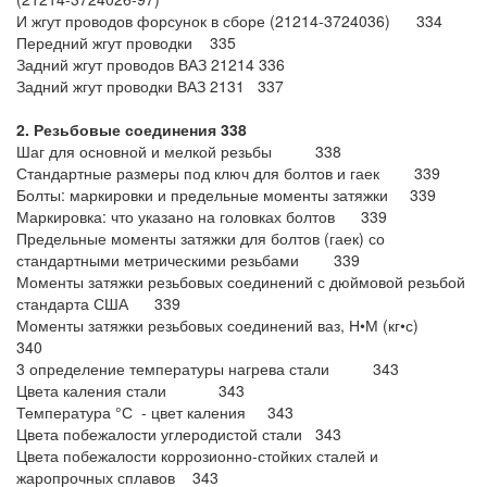
И жгут проводов форсунок в сборе (21214-3724036) 334
Передний жгут проводки 335
Задний жгут проводов ВАЗ 21214 336
Задний жгут проводки ВАЗ 2131 337
2. Резьбовые соединения 338
Шаг для основной и мелкой резьбы 338
Стандартные размеры под ключ для болтов и гаек 339
Болты: маркировки и предельные моменты затяжки 339
Маркировка: что указано на головках болтов 339
Предельные моменты затяжки для болтов (гаек) со
стандартными метрическими резьбами 339
Моменты затяжки резьбовых соединений с дюймовой резьбой
стандарта США 339
Моменты затяжки резьбовых соединений ваз, Н•М (кг•с)
340
3 определение температуры нагрева стали 343
Цвета каления стали 343
Температура °С - цвет каления 343
Цвета побежалости углеродистой стали 343
Цвета побежалости коррозионно-стойких сталей и
жаропрочных сплавов 343