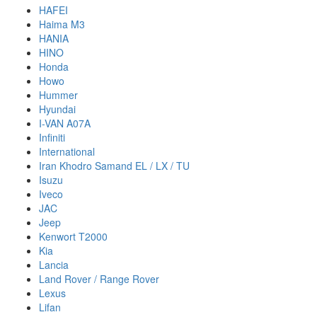
HAFEI
Haima M3
HANIA
HINO
Honda
Howo
Hummer
Hyundai
I-VAN A07A
Infiniti
International
Iran Khodro Samand EL / LX / TU
Isuzu
Iveco
JAC
Jeep
Kenwort T2000
Kia
Lancia
Land Rover / Range Rover
Lexus
Lifan