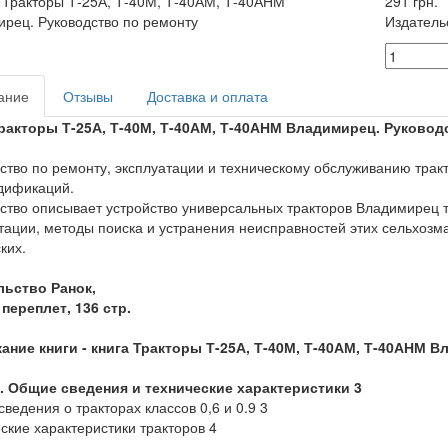
291 грн.
Издатель
ание
Отзывы
Доставка и оплата
Тракторы Т-25А, Т-40М, Т-40АМ, Т-40АНМ Владимирец. Руковод
ство по ремонту, эксплуатации и техническому обслуживанию тра
дификаций.
ство описывает устройство универсальных тракторов Владимирец т
тации, методы поиска и устранения неисправностей этих сельхоз
ких.
льство Ранок,
переплет, 136 стр.
ание книги -
книга Тракторы Т-25А, Т-40М, Т-40АМ, Т-40АНМ 
1. Общие сведения и технические характеристики 3
ведения о тракторах классов 0,6 и 0.9 3
ские характеристики тракторов 4