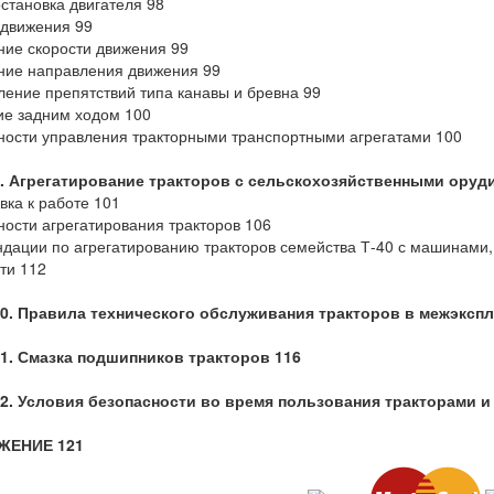
остановка двигателя 98
движения 99
ие скорости движения 99
ние направления движения 99
ение препятствий типа канавы и бревна 99
е задним ходом 100
ости управления тракторными транспортными агрегатами 100
9. Агрегатирование тракторов с сельскохозяйственными оруд
вка к работе 101
ости агрегатирования тракторов 106
дации по агрегатированию тракторов семейства Т-40 с машинами,
ти 112
10. Правила технического обслуживания тракторов в межэксп
11. Смазка подшипников тракторов 116
12. Условия безопасности во время пользования тракторами и
ЖЕНИЕ 121