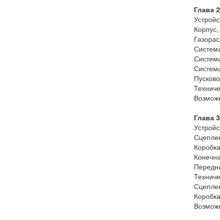
Глава 2
Устройс
Корпус
Газора
Система
Система
Систем
Пусково
Техниче
Возможн
Глава 3
Устройс
Сцепле
Коробка
Конечна
Передни
Техниче
Сцепле
Коробка
Возможн