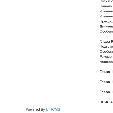
Пуск и 
Начало 
Изменен
Измене
Преодол
Движени
Особенн
Глава 
Подгото
Особенн
Рекомен
мощнос
Глава 
Глава 
Глава 
ПРИЛО
Powered By
UnitCMS