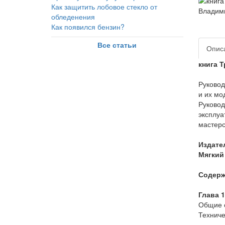
Как защитить лобовое стекло от
обледенения
Как появился бензин?
Все статьи
Опис
книга 
Руковод
и их мо
Руковод
эксплуа
мастерс
Издате
Мягкий 
Содерж
Глава 
Общие с
Техниче