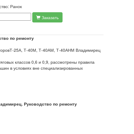
ство:
Ранок
Заказать
ство по ремонту
кторовТ-25А, Т-40М, Т-40АМ, Т-40АНМ Владимирец
яговых классов 0,6 и 0,9, рассмотрены правила
машин в условиях вне специализированных
Владимирец. Руководство по ремонту