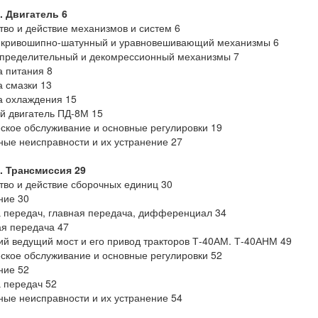
. Двигатель 6
тво и действие механизмов и систем 6
, кривошипно-шатунный и уравновешивающий механизмы 6
спределительный и декомрессионный механизмы 7
 питания 8
 смазки 13
а охлаждения 15
й двигатель ПД-8М 15
ское обслуживание и основные регулировки 19
ые неисправности и их устранение 27
. Трансмиссия 29
тво и действие сборочных единиц 30
ние 30
 передач, главная передача, дифференциал 34
я передача 47
й ведущий мост и его привод тракторов Т-40АМ. Т-40АНМ 49
ское обслуживание и основные регулировки 52
ние 52
 передач 52
ые неисправности и их устранение 54