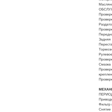
Масляны
ОБСЛУЖ
Проверк
Проверк
Раздато
Проверк
Передня
Задняя 
Переста
Тормозн
Рулевое
Проверк
Смазка 
Проверк
креплен
Проверк
МЕХАНИ
ПЕРИО
Привод
Фильтр 
Снятие 