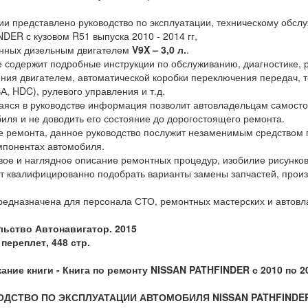
ии представлено руководство по эксплуатации, техническому обс
DER с кузовом R51 выпуска 2010 - 2014 гг,
нных дизельным двигателем
V9X – 3,0 л.
.
 содержит подробные инструкции по обслуживанию, диагностике, р
ния двигателем, автоматической коробки переключения передач, т
А, HDC), рулевого управления и т.д.
ся в руководстве информация позволит автовладельцам самосто
иля и не доводить его состояние до дорогостоящего ремонта.
е ремонта, данное руководство послужит незаменимым средством 
мпонентах автомобиля.
ое и наглядное описание ремонтных процедур, изобилие рисунк
т квалифицированно подобрать варианты замены запчастей, произв
редназначена для персонала СТО, ремонтных мастерских и автовл
льство Автонавигатор. 2015
переплет, 448 стр.
ание книги -
Книга по ремонту NISSAN PATHFINDER с 2010 по 201
ОДСТВО ПО ЭКСПЛУАТАЦИИ АВТОМОБИЛЯ NISSAN PATHFINDE