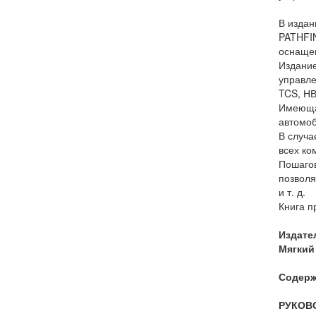
В издан
PATHFIN
оснаще
Издание
управле
TCS, НВ
Имеющая
автомоб
В случа
всех ко
Пошагов
позволя
и т. д.
Книга п
Издате
Мягкий 
Содерж
РУКОВ