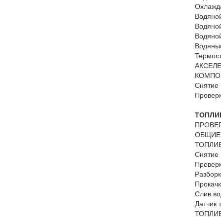
Охлажд
Водяной
Водяной
Водяной
Водяные
Термост
АКСЕЛЕ
КОМПО
Снятие 
Проверк
ТОПЛИ
ПРОВЕ
ОБЩИЕ
ТОПЛИВ
Снятие 
Проверк
Разборк
Прокачк
Слив во
Датчик 
ТОПЛИВ