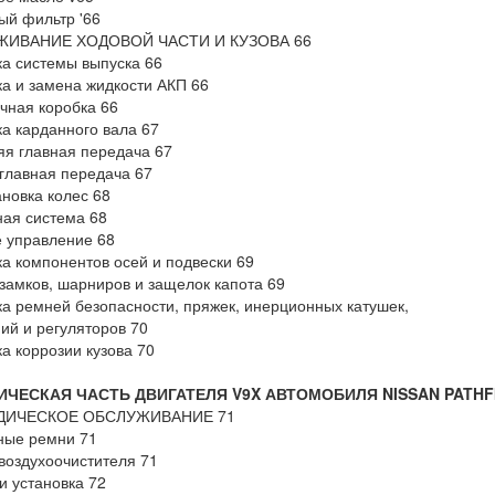
й фильтр '66
ИВАНИЕ ХОДОВОЙ ЧАСТИ И КУЗОВА 66
а системы выпуска 66
а и замена жидкости АКП 66
чная коробка 66
а карданного вала 67
я главная передача 67
главная передача 67
новка колес 68
ая система 68
 управление 68
а компонентов осей и подвески 69
замков, шарниров и защелок капота 69
а ремней безопасности, пряжек, инерционных катушек,
ий и регуляторов 70
а коррозии кузова 70
ЧЕСКАЯ ЧАСТЬ ДВИГАТЕЛЯ V9X АВТОМОБИЛЯ NISSAN PATHF
ДИЧЕСКОЕ ОБСЛУЖИВАНИЕ 71
ные ремни 71
воздухоочистителя 71
и установка 72