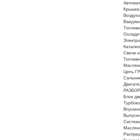
Автомат
Крышка 
Воздухо
Вакуумн
Топливн
Охладит
Электро
Катализ
Свечи н
Топливн
Маслян
Цепь Г
Сальник
Двигате
РАЗБОР
Блок дв
Турбоко
Впускно
Выпускн
Систем
Маслян
Распре