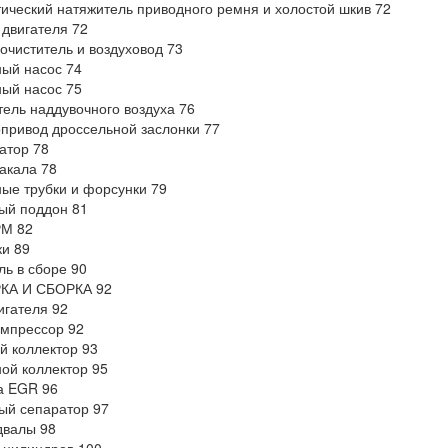
ический натяжитель приводного ремня и холостой шкив 72
двигателя 72
очиститель и воздуховод 73
ый насос 74
ый насос 75
ель наддувочного воздуха 76
привод дроссельной заслонки 77
атор 78
акала 78
ые трубки и форсунки 79
ый поддон 81
РМ 82
и 89
ль в сборе 90
КА И СБОРКА 92
игателя 92
мпрессор 92
й коллектор 93
ой коллектор 95
а EGR 96
ый сепаратор 97
двалы 98