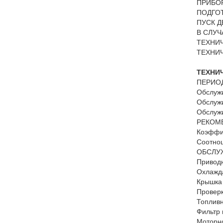
ПРИБОР
ПОДГОТ
ПУСК Д
В СЛУЧ
ТЕХНИ
ТЕХНИ
ТЕХНИ
ПЕРИО
Обслужи
Обслужи
Обслужи
РЕКОМ
Коэффиц
Соотнош
ОБСЛУЖ
Привод
Охлажда
Крышка 
Проверк
Топливн
Фильтр 
Моторн