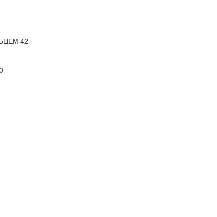
ЬЦЕМ 42
0