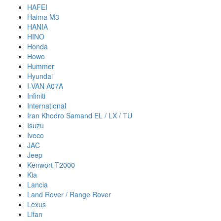
HAFEI
Haima M3
HANIA
HINO
Honda
Howo
Hummer
Hyundai
I-VAN A07A
Infiniti
International
Iran Khodro Samand EL / LX / TU
Isuzu
Iveco
JAC
Jeep
Kenwort T2000
Kia
Lancia
Land Rover / Range Rover
Lexus
Lifan