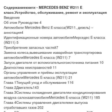
Содержание
книги - MERCEDES BENZ W211 E
класс.
Устройство, обслуживание, ремонт и эксплуатация
Введение
Об этом Руководстве 4
Автомобили Mercedes-Benz Е-класса(W211, дизель) –
аннотация4
Идентификационные номера автомобиляМерседес E-класса
(W211) 5
Приобретение запасных частей7
Замена колеса,вывешивание иаварийная транспортировка
автомобиляMercedes E-класса (W211) 7
Запуск двигателя от вспомогательногоисточника питания 10
Диагностика неисправностей 11
Органы управления и приёмы эксплуатации
автомобиляMercedes E-класса (W211) 21
Глава 1Текущий уход и обслуживание 116
Глава 2Двигатель143
Глава 3Системы охлаждения двигателяи кондиционирования
воздуха салонаавтомобиляMercedes E-класса (W211) 185
Глава 4Системы управления двигателеми выпуска
отработавших газов 202