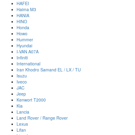
HAFEI
Haima M3
HANIA
HINO
Honda
Howo
Hummer
Hyundai
I-VAN A07A
Infiniti
International
Iran Khodro Samand EL / LX / TU
Isuzu
Iveco
JAC
Jeep
Kenwort T2000
Kia
Lancia
Land Rover / Range Rover
Lexus
Lifan