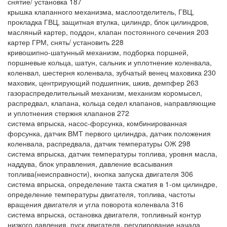
снятие/ установка 187
крышка клапанного механизма, маслоотделитель, ГВЦ,
прокладка ГВЦ, защитная втулка, цилиндр, блок цилиндров,
масляный картер, поддон, клапан постоянного сечения 203
картер ГРМ, снять/ установить 228
кривошипно-шатунный механизм, подборка поршней,
поршневые кольца, шатун, сальник и уплотнение коленвала,
коленвал, шестерня коленвала, зубчатый венец маховика 230
маховик, центрирующий подшипник, шкив, демпфер 263
газораспределительный механизм, механизм коромысел,
распредвал, клапана, кольца седел клапанов, направляющие
и уплотнения стержня клапанов 272
система впрыска, насос-форсунка, комбинированная
форсунка, датчик ВМТ первого цилиндра, датчик положения
коленвала, распредвала, датчик температуры ОЖ 298
система впрыска, датчик температуры топлива, уровня масла,
наддува, блок управления, давление всасывания
топлива(неисправности), кнопка запуска двигателя 306
система впрыска, определение такта сжатия в 1-ом цилиндре,
определение температуры двигателя, топлива, частоты
вращения двигателя и угла поворота коленвала 316
система впрыска, остановка двигателя, топливный контур
низкого давления, пуск двигателя, регулирование начала