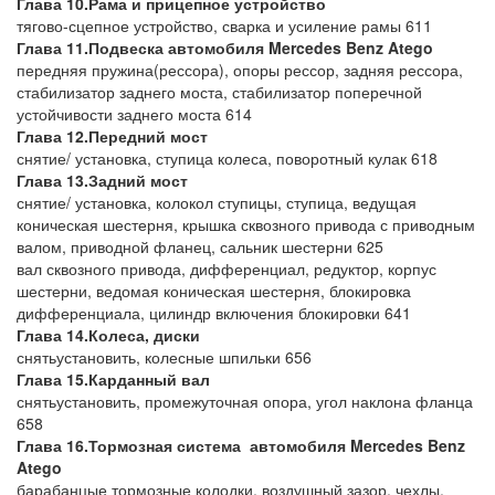
Глава 10.Рама и прицепное устройство
тягово-сцепное устройство, сварка и усиление рамы 611
Глава 11.Подвеска
автомобиля
Mercedes Benz Atego
передняя пружина(рессора), опоры рессор, задняя рессора,
стабилизатор заднего моста, стабилизатор поперечной
устойчивости заднего моста 614
Глава 12.Передний мост
снятие/ установка, ступица колеса, поворотный кулак 618
Глава 13.Задний мост
снятие/ установка, колокол ступицы, ступица, ведущая
коническая шестерня, крышка сквозного привода с приводным
валом, приводной фланец, сальник шестерни 625
вал сквозного привода, дифференциал, редуктор, корпус
шестерни, ведомая коническая шестерня, блокировка
дифференциала, цилиндр включения блокировки 641
Глава 14.Колеса, диски
снятьустановить, колесные шпильки 656
Глава 15.Карданный вал
снятьустановить, промежуточная опора, угол наклона фланца
658
Глава 16.Тормозная система
автомобиля
Mercedes Benz
Atego
барабанцые тормозные колодки, воздушный зазор, чехлы,