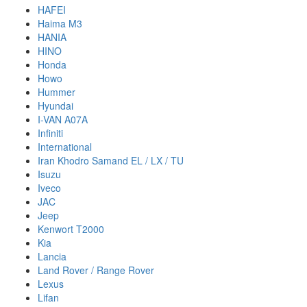
HAFEI
Haima M3
HANIA
HINO
Honda
Howo
Hummer
Hyundai
I-VAN A07A
Infiniti
International
Iran Khodro Samand EL / LX / TU
Isuzu
Iveco
JAC
Jeep
Kenwort T2000
Kia
Lancia
Land Rover / Range Rover
Lexus
Lifan