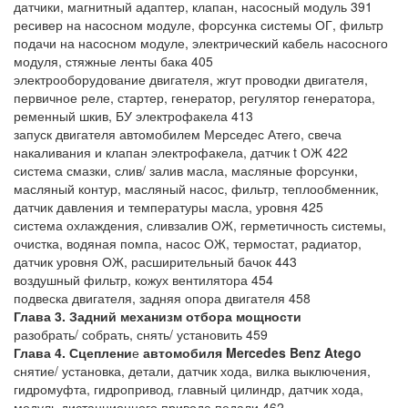
датчики, магнитный адаптер, клапан, насосный модуль 391
ресивер на насосном модуле, форсунка системы ОГ, фильтр
подачи на насосном модуле, электрический кабель насосного
модуля, стяжные ленты бака 405
электрооборудование двигателя, жгут проводки двигателя,
первичное реле, стартер, генератор, регулятор генератора,
ременный шкив, БУ электрофакела 413
запуск двигателя автомобилем Мерседес Атего, свеча
накаливания и клапан электрофакела, датчик t ОЖ 422
система смазки, слив/ залив масла, масляные форсунки,
масляный контур, масляный насос, фильтр, теплообменник,
датчик давления и температуры масла, уровня 425
система охлаждения, сливзалив ОЖ, герметичность системы,
очистка, водяная помпа, насос ОЖ, термостат, радиатор,
датчик уровня ОЖ, расширительный бачок 443
воздушный фильтр, кожух вентилятора 454
подвеска двигателя, задняя опора двигателя 458
Глава 3. Задний механизм отбора мощности
разобрать/ собрать, снять/ установить 459
Глава 4. Сцеплени
е
автомобиля
Mercedes Benz Atego
снятие/ установка, детали, датчик хода, вилка выключения,
гидромуфта, гидропривод, главный цилиндр, датчик хода,
модуль дистанционного привода педали 462