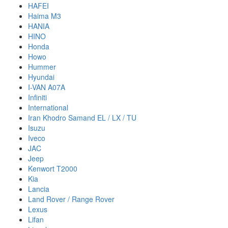
HAFEI
Haima M3
HANIA
HINO
Honda
Howo
Hummer
Hyundai
I-VAN A07A
Infiniti
International
Iran Khodro Samand EL / LX / TU
Isuzu
Iveco
JAC
Jeep
Kenwort T2000
Kia
Lancia
Land Rover / Range Rover
Lexus
Lifan