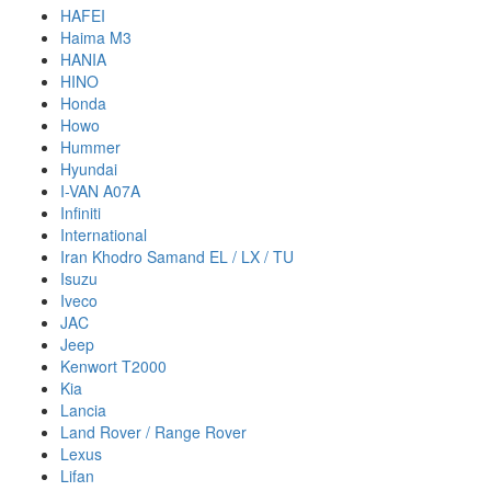
HAFEI
Haima M3
HANIA
HINO
Honda
Howo
Hummer
Hyundai
I-VAN A07A
Infiniti
International
Iran Khodro Samand EL / LX / TU
Isuzu
Iveco
JAC
Jeep
Kenwort T2000
Kia
Lancia
Land Rover / Range Rover
Lexus
Lifan