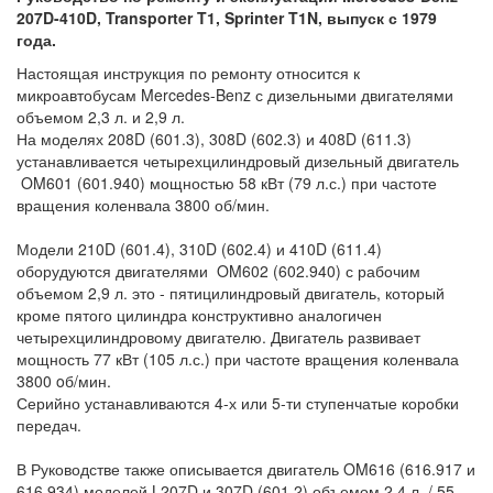
207D-410D, Transporter T1, Sprinter T1N, выпуск с 1979
года.
Настоящая инструкция по ремонту относится к
микроавтобусам Mercedes-Benz с дизельными двигателями
объемом 2,3 л. и 2,9 л.
На моделях 208D (601.3), 308D (602.3) и 408D (611.3)
устанавливается четырехцилиндровый дизельный двигатель
OM601 (601.940) мощностью 58 кВт (79 л.с.) при частоте
вращения коленвала 3800 об/мин.
Модели 210D (601.4), 310D (602.4) и 410D (611.4)
оборудуются двигателями OM602 (602.940) с рабочим
объемом 2,9 л. это - пятицилиндровый двигатель, который
кроме пятого цилиндра конструктивно аналогичен
четырехцилиндровому двигателю. Двигатель развивает
мощность 77 кВт (105 л.с.) при частоте вращения коленвала
3800 oб/мин.
Серийно устанавливаются 4-х или 5-ти ступенчатые коробки
передач.
В Руководстве также описывается двигатель OM616 (616.917 и
616.934) моделей L207D и 307D (601.2) объемом 2,4 л. / 55