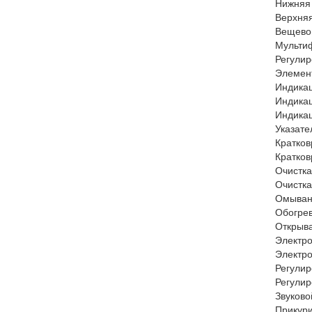
Нижняя 
Верхняя
Вещевой
Мультиф
Регулир
Элемен
Индикац
Индикац
Индикац
Указате
Кратков
Кратков
Очистка
Очистка
Омыван
Обогрев
Открыва
Электро
Электро
Регулир
Регулир
Звуково
Прикури