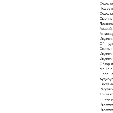
Седель
Подъем
Седель
Сменные
Лестниц
Аварийн
Активац
Индикац
Оборудо
Сжатый 
Индикац
Индикац
Обзор и
Меню а
Обраще
Аудиоус
Систем
Регуляр
Точки к
Обзор р
Проверк
Проверк