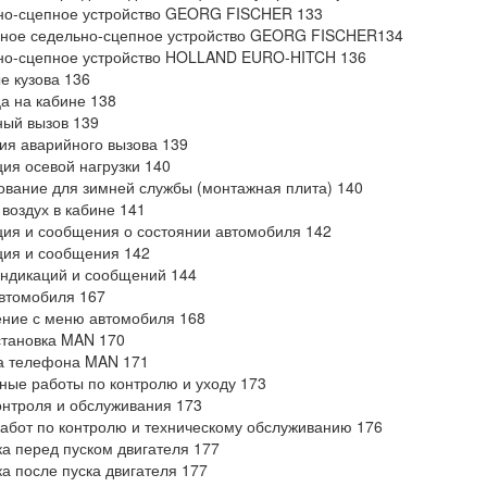
но-сцепное устройство GEORG FISCHER 133
ное седельно-сцепное устройство GEORG FISCHER134
но-сцепное устройство HOLLAND EURO-HITCH 136
 кузова 136
а на кабине 138
ый вызов 139
ия аварийного вызова 139
ия осевой нагрузки 140
вание для зимней службы (монтажная плита) 140
воздух в кабине 141
ия и сообщения о состоянии автомобиля 142
ия и сообщения 142
ндикаций и сообщений 144
втомобиля 167
ние с меню автомобиля 168
тановка MAN 170
а телефона MAN 171
ные работы по контролю и уходу 173
онтроля и обслуживания 173
абот по контролю и техническому обслуживанию 176
а перед пуском двигателя 177
а после пуска двигателя 177