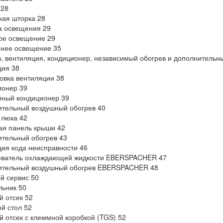
 28
ая шторка 28
а освещения 29
ое освещение 29
ннее освещение 35
, вентиляция, кондиционер, независимый обогрев и дополнительн
ция 38
овка вентиляции 38
ионер 39
мный кондиционер 39
тельный воздушный обогрев 40
 люка 42
ая панель крыши 42
тельный обогрев 43
ия кода неисправности 46
еватель охлаждающей жидкости EBERSPACHER 47
ительный воздушный обогрев EBERSPACHER 48
й сервис 50
ьник 50
 отсек 52
й стол 52
 отсек с клеммной коробкой (TGS) 52