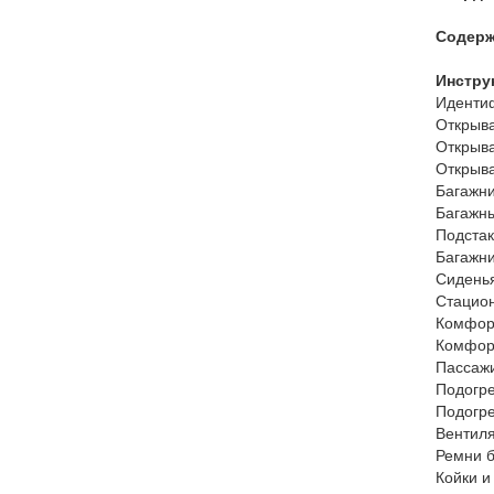
Содерж
Инстру
Идентиф
Открыва
Открыва
Открыва
Багажни
Багажны
Подстак
Багажни
Сиденья
Стацио
Комфор
Комфорт
Пассажи
Подогре
Подогре
Вентиля
Ремни б
Койки и