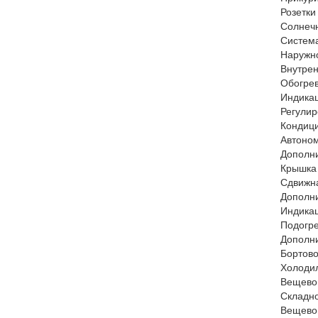
Розетки
Солнечн
Систем
Наружн
Внутре
Обогрев
Индика
Регулир
Кондиц
Автоно
Дополни
Крышка
Сдвижн
Дополни
Индикац
Подогр
Дополн
Бортово
Холодил
Вещевой
Складно
Вещевой