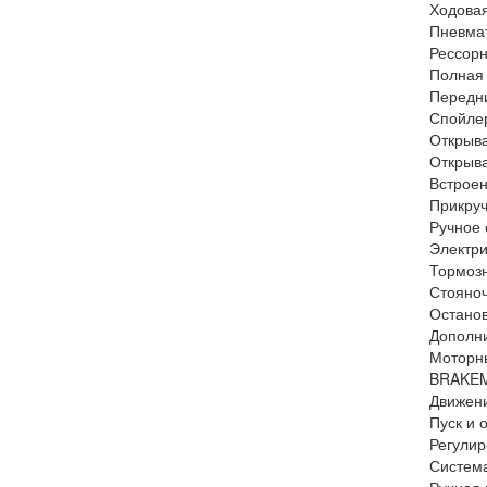
Ходовая
Пневмат
Рессорн
Полная 
Передни
Спойлер
Открыва
Открыва
Встроен
Прикруч
Ручное 
Электри
Тормоз
Стояноч
Останов
Дополни
Моторны
BRAKEM
Движени
Пуск и 
Регулир
Система