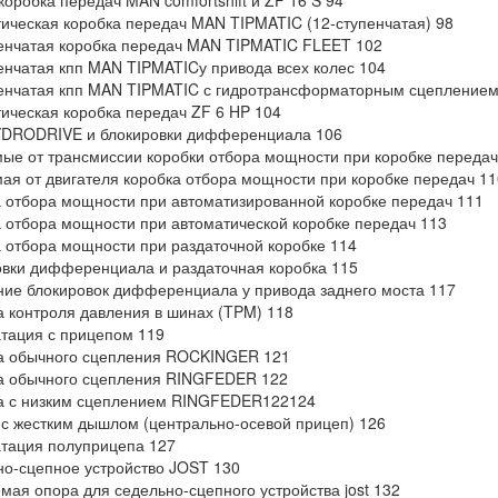
коробка передач MAN comfortshift и ZF 16 S 94
ическая коробка передач MAN TIPMATIC (12-ступенчатая) 98
енчатая коробка передач MAN TIPMATIC FLEET 102
енчатая кпп MAN TIPMATICу привода всех колес 104
енчатая кпп MAN TIPMATIC с гидротрансформаторным сцеплением
ическая коробка передач ZF 6 HP 104
DRODRIVE и блокировки дифференциала 106
ые от трансмиссии коробки отбора мощности при коробке передач
ая от двигателя коробка отбора мощности при коробке передач 11
 отбора мощности при автоматизированной коробке передач 111
 отбора мощности при автоматической коробке передач 113
 отбора мощности при раздаточной коробке 114
вки дифференциала и раздаточная коробка 115
ие блокировок дифференциала у привода заднего моста 117
 контроля давления в шинах (TPM) 118
тация с прицепом 119
а обычного сцепления ROCKINGER 121
а обычного сцепления RINGFEDER 122
а с низким сцеплением RINGFEDER122124
с жестким дышлом (центрально-осевой прицеп) 126
тация полуприцепа 127
о-сцепное устройство JOST 130
мая опора для седельно-сцепного устройства jost 132