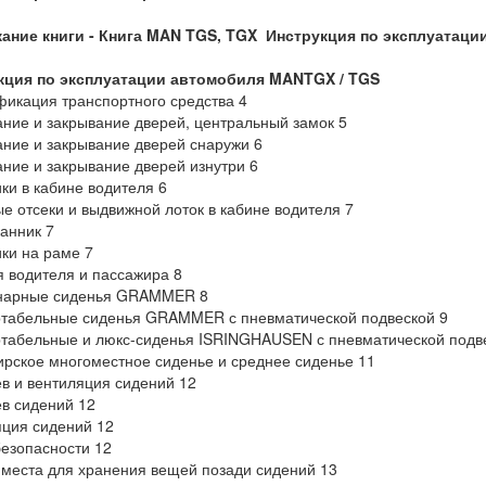
ание книги -
Книга MAN TGS, TGX Инструкция по эксплуатации
кция по эксплуатации автомобиля
MAN
TGX /
TGS
икация транспортного средства 4
ние и закрывание дверей, центральный замок 5
ние и закрывание дверей снаружи 6
ние и закрывание дверей изнутри 6
ки в кабине водителя 6
е отсеки и выдвижной лоток в кабине водителя 7
анник 7
ки на раме 7
 водителя и пассажира 8
нарные сиденья GRAMMER 8
табельные сиденья GRAMMER с пневматической подвеской 9
абельные и люкс-сиденья ISRINGHAUSEN с пневматической подв
рское многоместное сиденье и среднее сиденье 11
в и вентиляция сидений 12
в сидений 12
ция сидений 12
езопасности 12
 места для хранения вещей позади сидений 13