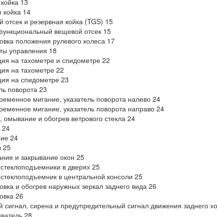
койка 13
 койка 14
 отсек и резервная койка (TGS) 15
ункциональный вещевой отсек 15
овка положения рулевого колеса 17
ты управления 18
ия на тахометре и спидометре 22
ия на тахометре 22
ия на спидометре 23
ль поворота 23
ременное мигание, указатель поворота налево 24
ременное мигание, указатель поворота направо 24
, омывание и обогрев ветрового стекла 24
 24
ие 24
 25
ние и закрывание окон 25
стеклоподъемники в дверях 25
стеклоподъемник в центральной консоли 25
овка и обогрев наружных зеркал заднего вида 26
овка 26
й сигнал, сирена и предупредительный сигнал движения заднего х
ватель 28