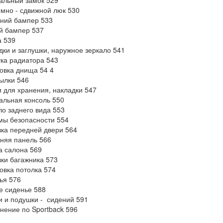
альный замок 529
мно - сдвижной люк 530
ний бампер 533
й бампер 537
а 539
дки и заглушки, наружное зеркало 541
ка радиатора 543
овка днища 54 4
ылки 546
и для хранения, накладки 547
альная консоль 550
ло заднего вида 553
мы безопасности 554
ка передней двери 564
няя панель 566
а салона 569
ки багажника 573
овка потолка 574
ья 576
е сиденье 588
и и подушки - сидений 591
нение по Sportback 596