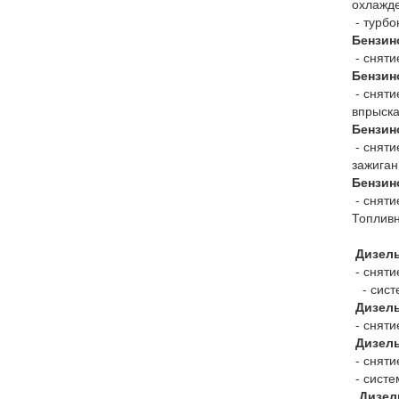
охлажд
- турбо
Бензин
- сняти
Бензин
- сняти
впрыска
Бензин
- сняти
зажиган
Бензин
- сняти
Топливн
Дизель
- сняти
- систе
Дизель
- сняти
Дизел
- сняти
- систе
Дизель