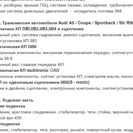
е, разборка, крышка ГБЦ, система смазки, охлаждения, турбонагне
ая система дизельных двигателей - охладитель топлива 368
2. Трансмиссия автомобиля
Audi
A5 /
Coupe /
Sportback /
S5/
RS
ческие КП OBI,0B2,0B3,0В4 и сцепление
ьный узел, система гидравлики, ремонт сцепления, механизм вык
е/установка КП 383
тическая КП
ОВ6
ронные компоненты, механизм переключения передач, снятие/уста
а 38 8
нный вал, главная передача 401
енчатая КП multitronic
OAW
ронные компоненты, снятие/ установка КП, слив/залив масла, магис
 со сдвоенным сцеплением 0В5(S - tronic)
ик и двойное сцепление, электронные компоненты, снятие/установ
. Ходовая часть
яя подвеска
мник, крестовое соединение, стабилизатор, тяги, стойка, верхний 
ой вал 430
 подвеска
мник, стабилизатор, тяга, распорка, рычаги, поворотный кулак, мо