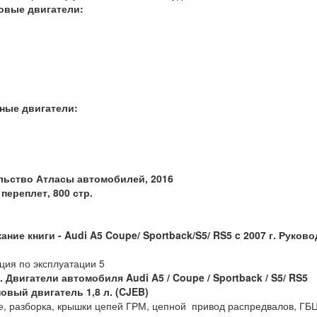
овые двигатели:
ные двигатели:
льство Атласы автомобилей, 2016
переплет, 800 стр.
ание книги -
Audi
A5
Coupe/
Sportback/
S5/
RS5
c 2007 г. Руков
ция по эксплуатации 5
1. Двигатели
автомобиля
Audi A5 / Coupe / Sportback / S5/ RS5
овый двигатель 1,8 л. (CJEB)
е, разборка, крышки цепей ГРМ, цепной привод распредвалов, ГБЦ