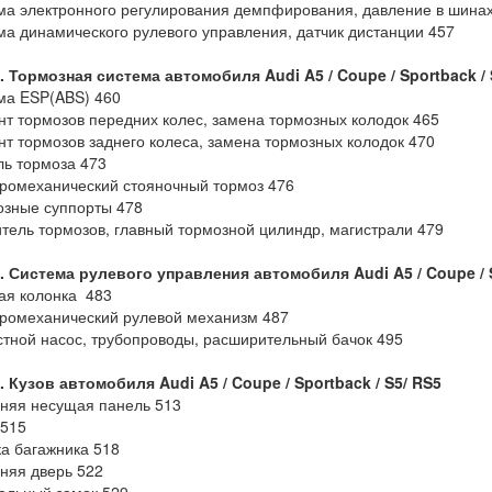
ма электронного регулирования демпфирования, давление в шина
ма динамического рулевого управления, датчик дистанции 457
4. Тормозная система автомобиля
Audi
A5 /
Coupe /
Sportback /
ма ESP(ABS) 460
т тормозов передних колес, замена тормозных колодок 465
т тормозов заднего колеса, замена тормозных колодок 470
ь тормоза 473
ромеханический стояночный тормоз 476
зные суппорты 478
тель тормозов, главный тормозной цилиндр, магистрали 479
5. Система рулевого управления автомобиля
Audi
A5 /
Coupe /
ая колонка 483
ромеханический рулевой механизм 487
тной насос, трубопроводы, расширительный бачок 495
. Кузов
автомобиля
Audi A5 / Coupe / Sportback / S5/ RS5
няя несущая панель 513
 515
а багажника 518
няя дверь 522