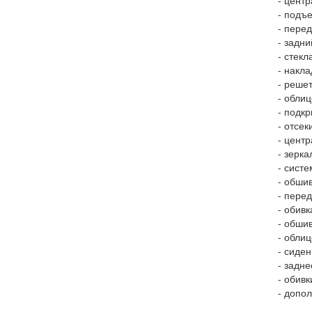
- центр
- подъе
- перед
- задни
- стекл
- накла
- решет
- облиц
- подкр
- отсек
- центр
- зерка
- систе
- обшив
- перед
- обивк
- обшив
- облиц
- сиден
- задне
- обивк
- допол