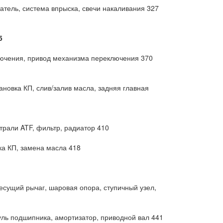
татель, система впрыска, свечи накаливания 327
5
лючения, привод механизма переключения 370
новка КП, слив/залив масла, задняя главная
трали ATF, фильтр, радиатор 410
ка КП, замена масла 418
несущий рычаг, шаровая опора, ступичный узел,
дуль подшипника, амортизатор, приводной вал 441