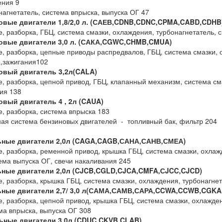
ения 9
нагнетатель, система впрыска, выпуска ОГ 47
овые двигатели 1,8/2,0 л. (САЕВ,CDNB,CDNC,CPMA,CABD,CDHB
е, разборка, ГБЦ, система смазки, охлаждения, турбонагнетатель, 
овые двигатели 3,0 л. (САКА,CGWC,CHMB,CMUA)
е, разборка, цепные приводы распредвалов, ГБЦ, система смазки,
,зажигания102
овый двигатель 3,2л(CALA)
е, разборка, цепной привод, ГБЦ, клапанный механизм, система см
ия 138
овый двигатель 4 , 2л (CAUA)
е, разборка, система впрыска 183
ая система бензиновых двигателей - топливный бак, фильтр 204
ные двигатели 2,0л (CAGA,CAGB,САНА,САНВ,СМЕА)
е, разборка, ременной привод, крышка ГБЦ, система смазки, охлаж
ма выпуска ОГ, свечи накаливания 245
ные двигатели 2,0л (CJCB,CGLD,CJCA,CMFA,СJCC,CJCD)
е, разборка, крышка ГБЦ, система смазки, охлаждения, турбонагне
ьные двигатели 2,7/ 3,0 л(САМА,САМВ,САРА,CCWA,CCWB,CGKA
е, разборка, цепной привод, крышка ГБЦ, система смазки, охлажде
ма впрыска, выпуска ОГ 308
ные двигатели 3,0л (CDUC,CKVB,CLAB)