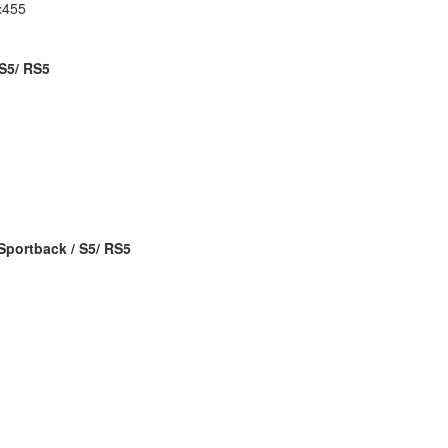
х455
S5/
RS5
Sportback /
S5/
RS5