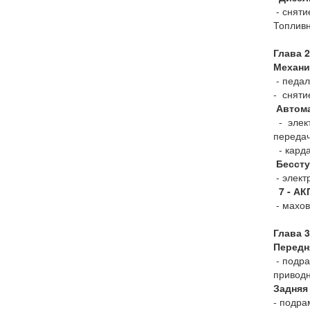
- сняти
Топливн
Глава 
Механи
- педал
- сняти
Автома
- элект
передач
- карда
Бесступ
- элект
7 - АКП
- махов
Глава 3
Передн
- подра
приводн
Задняя
- подра