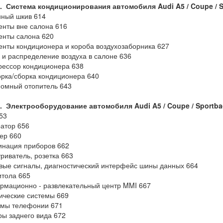
7. Система кондиционирования автомобиля
Audi
A5 /
Coupe /
S
ный шкив 614
нты вне салона 616
енты салона 620
нты кондиционера и короба воздухозаборника 627
 и распределение воздуха в салоне 636
ессор кондиционера 638
рка/сборка кондиционера 640
омный отопитель 643
8. Электрооборудование автомобиля
Audi
A5 /
Coupe /
Sportba
53
атор 656
ер 660
инация приборов 662
риватель, розетка 663
вые сигналы, диагностический интерфейс шины данных 664
тола 665
мационно - развлекательный центр MMI 667
ические системы 669
емы телефонии 671
ы заднего вида 672