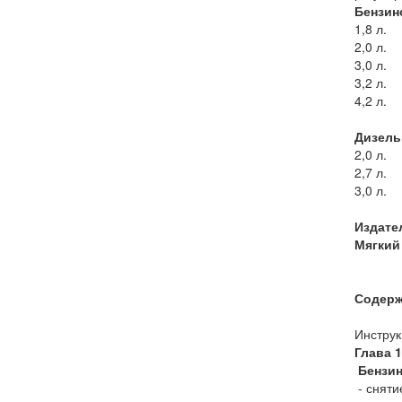
Бензин
1,8 л.
2,0 л.
3,0 л.
3,2 л.
4,2 л.
Дизель
2,0 л.
2,7 л.
3,0 л.
Издате
Мягкий 
Содерж
Инструк
Глава 
Бензин
- сняти