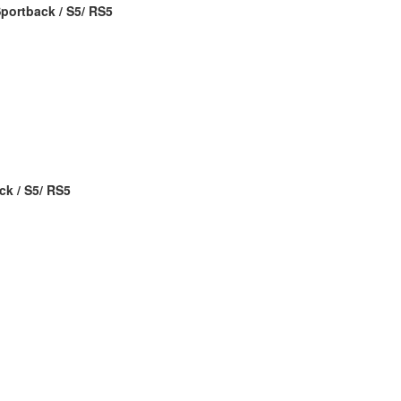
portback /
S5/
RS5
ck /
S5/
RS5