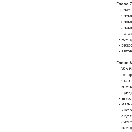
Глава 
- ремен
- элеме
- элем
- элеме
- поток
- компр
- разбо
- автон
Глава 
- АКБ 6
- генер
- старт
- комб
- прику
- звуко
- магни
- инфор
- акуст
- сист
- камер