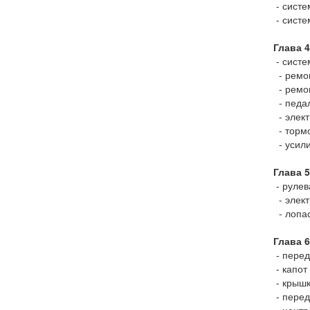
- систе
- систе
Глава 
- систе
- ремон
- ремон
- педал
- элект
- тормо
- усили
Глава 
- рулев
- элект
- лопас
Глава 6
- перед
- капот
- крышк
- перед