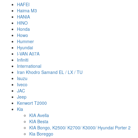
HAFEI
Haima M3
HANIA
HINO
Honda
Howo
Hummer
Hyundai
I-VAN A07A
Infiniti
International
Iran Khodro Samand EL / LX / TU
Isuzu
Iveco
JAC
Jeep
Kenwort T2000
Kia
KIA Avella
KIA Besta
KIA Bongo, K2500/ K2700/ K3000/ Hyundai Porter 2
Kia Boreggo