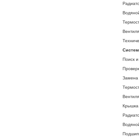
Радиато
Водяной
Термост
Вентиля
Техниче
Систем
Поиск и
Проверк
Замена
Термост
Вентиля
Крышка 
Радиато
Водяной
Подшипн