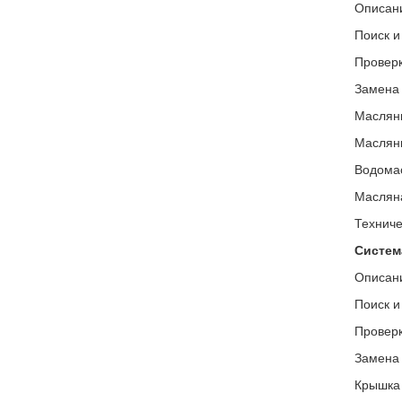
Описан
Поиск и
Проверк
Замена 
Маслян
Маслян
Водома
Маслян
Техниче
Систем
Описан
Поиск и
Провер
Замена
Крышка 