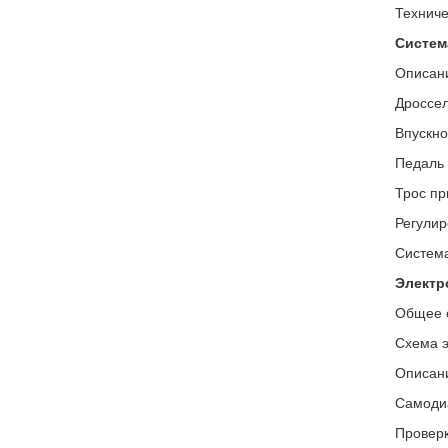
Техниче
Систем
Описани
Дроссел
Впускно
Педаль 
Трос пр
Регулир
Система
Электр
Общее 
Схема э
Описани
Самодиа
Проверк