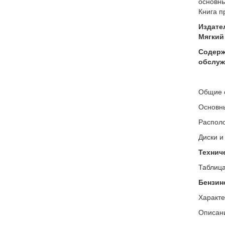
основны
Книга п
Издате
Мягкий 
Содерж
обслуж
Общие 
Основн
Распол
Диски и
Технич
Таблица
Бензин
Характе
Описан