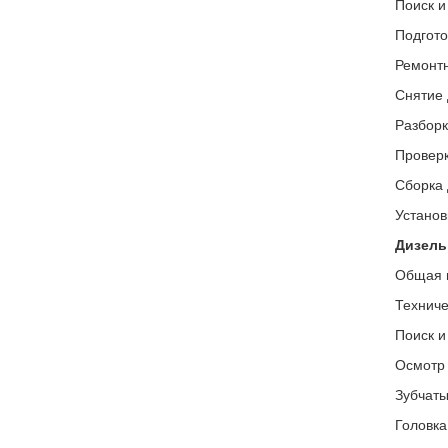
Поиск и
Подгото
Ремонтн
Снятие 
Разборк
Проверк
Сборка 
Установ
Дизель
Общая 
Техниче
Поиск и
Осмотр 
Зубчаты
Головка