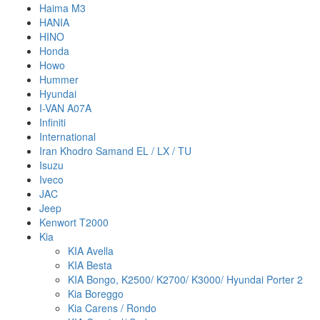
Haima M3
HANIA
HINO
Honda
Howo
Hummer
Hyundai
I-VAN A07A
Infiniti
International
Iran Khodro Samand EL / LX / TU
Isuzu
Iveco
JAC
Jeep
Kenwort T2000
Kia
KIA Avella
KIA Besta
KIA Bongo, K2500/ K2700/ K3000/ Hyundai Porter 2
Kia Boreggo
Kia Carens / Rondo