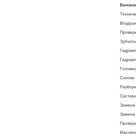
Бензин
Техниче
Воздушн
Проверк
Зубчаты
Гидравл
Гидравл
Головка
Снятие 
Разборк
Система
Замена 
Замена 
Проверк
Маслян