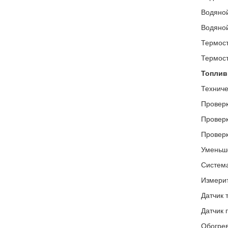
Водяной
Водяной
Термост
Термост
Топлив
Техниче
Проверк
Проверк
Проверк
Уменьше
Система
Измерит
Датчик 
Датчик 
Обогрев