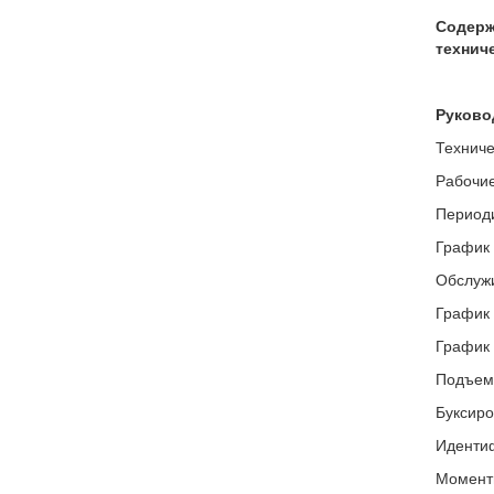
Содерж
технич
Руковод
Техниче
Рабочие
Периоди
График 
Обслуж
График 
График 
Подъем 
Буксиро
Идентиф
Моменты