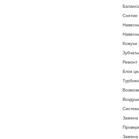
Баланс
Снятие 
Навесны
Навесны
Кожухи 
Зубчаты
Ремонт 
Блок ци
Турбоко
Возможн
Воздушн
Система
Замена 
Проверк
Замена 