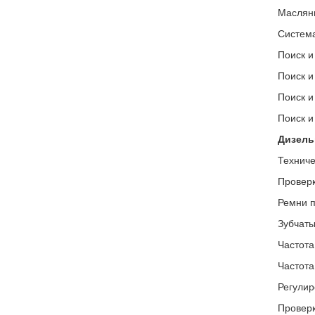
Маслян
Система
Поиск и
Поиск и
Поиск и
Поиск и
Дизельн
Техниче
Проверк
Ремни п
Зубчаты
Частота
Частота
Регулир
Проверк