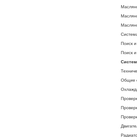
Маслян
Маслян
Маслян
Система
Поиск и
Поиск и
Систем
Техниче
Общие 
Охлажд
Проверк
Проверк
Проверк
Двигате
Радиато