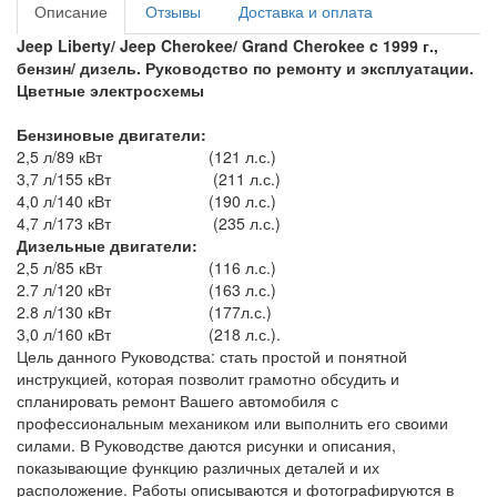
Описание
Отзывы
Доставка и оплата
Jeep Liberty/ Jeep Cherokee/ Grand Cherokee c 1999 г.,
бензин/ дизель
. Руководство по ремонту и эксплуатации.
Цветные электросхемы
Бензиновые двигатели:
2,5 л/89 кВт (121 л.с.)
3,7 л/155 кВт (211 л.с.)
4,0 л/140 кВт (190 л.с.)
4,7 л/173 кВт (235 л.с.)
Дизельные двигатели:
2,5 л/85 кВт (116 л.с.)
2.7 л/120 кВт (163 л.с.)
2.8 л/130 кВт (177л.с.)
3,0 л/160 кВт (218 л.с.).
Цель данного Руководства: стать простой и понятной
инструкцией, которая позволит грамотно обсудить и
спланировать ремонт Вашего автомобиля с
профессиональным механиком или выполнить его своими
силами. В Руководстве даются рисунки и описания,
показывающие функцию различных деталей и их
расположение. Работы описываются и фотографируются в