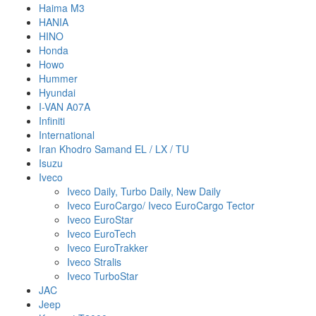
Haima M3
HANIA
HINO
Honda
Howo
Hummer
Hyundai
I-VAN A07A
Infiniti
International
Iran Khodro Samand EL / LX / TU
Isuzu
Iveco
Iveco Daily, Turbo Daily, New Daily
Iveco EuroCargo/ Iveco EuroCargo Tector
Iveco EuroStar
Iveco EuroTech
Iveco EuroTrakker
Iveco Stralis
Iveco TurboStar
JAC
Jeep