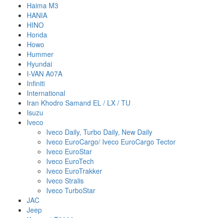
Haima M3
HANIA
HINO
Honda
Howo
Hummer
Hyundai
I-VAN A07A
Infiniti
International
Iran Khodro Samand EL / LX / TU
Isuzu
Iveco
Iveco Daily, Turbo Daily, New Daily
Iveco EuroCargo/ Iveco EuroCargo Tector
Iveco EuroStar
Iveco EuroTech
Iveco EuroTrakker
Iveco Stralis
Iveco TurboStar
JAC
Jeep