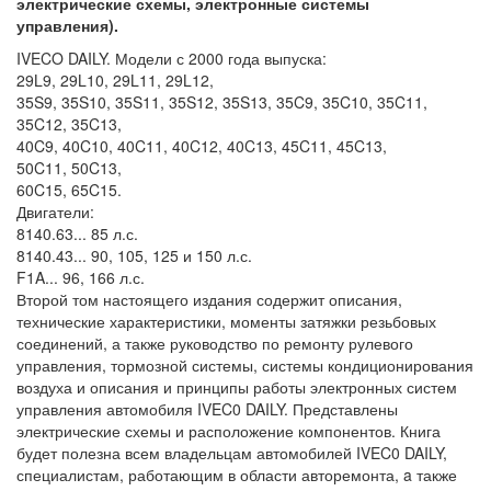
электрические схемы, электронные системы
управления).
IVECO DAILY. Модели с 2000 года выпуска:
29L9, 29L10, 29L11, 29L12,
35S9, 35S10, 35S11, 35S12, 35S13, 35C9, 35C10, 35C11,
35C12, 35C13,
40C9, 40C10, 40C11, 40C12, 40C13, 45C11, 45C13,
50C11, 50C13,
60C15, 65C15.
Двигатели:
8140.63... 85 л.с.
8140.43... 90, 105, 125 и 150 л.с.
F1A... 96, 166 л.с.
Второй том настоящего издания содержит описания,
технические характеристики, моменты затяжки резьбовых
соединений, а также руководство по ремонту рулевого
управления, тормозной системы, системы кондиционирования
воздуха и описания и принципы работы электронных систем
управления автомобиля IVEC0 DAILY. Представлены
электрические схемы и расположение компонентов. Книга
будет полезна всем владельцам автомобилей IVEC0 DAILY,
специалистам, работающим в области авторемонта, a также