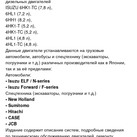
дизельных двигателей
ISUZU 6HK1-TC (7,8 л),
6HL1 (7,2 л),
6HH1 (8,2 л),
4HK1-T (5,2 л),
4HK1-TC (5,2 л),
4HL1 (4,8 л),
4HL1-TC (4,8 л).
Данные двигатели устанавливаются на грузовые
автомобили, автобусы и спецтехнику (экскаваторы,
погрузчики и т.д.) различных производителей как в Японии,
так и за её пределами:
Автомобили:
• Isuzu ELF / N-series
• Isuzu Forward / F-series
Спецтехника (экскаваторы, погрузчики и т.д.)
• New Holland
• Sumitomo
• Hitachi
• CASE
• JCB
Издание содержит описание систем, подробные сведения
по техническому обслуживанию двигателей, ремонту,