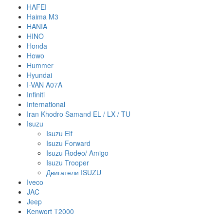
HAFEI
Haima M3
HANIA
HINO
Honda
Howo
Hummer
Hyundai
I-VAN A07A
Infiniti
International
Iran Khodro Samand EL / LX / TU
Isuzu
Isuzu Elf
Isuzu Forward
Isuzu Rodeo/ Amigo
Isuzu Trooper
Двигатели ISUZU
Iveco
JAC
Jeep
Kenwort T2000