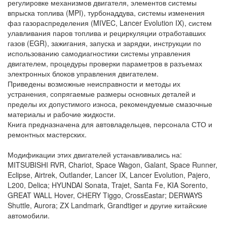
регулировке механизмов двигателя, элементов системы
впрыска топлива (MPI), турбонаддува, системы изменения
фаз газораспределения (MIVEC, Lancer Evolution IX), систем
улавливания паров топлива и рециркуляции отработавших
газов (EGR), зажигания, запуска и зарядки, инструкции по
использованию самодиагностики системы управления
двигателем, процедуры проверки параметров в разъемах
электронных блоков управления двигателем.
Приведены возможные неисправности и методы их
устранения, сопрягаемые размеры основных деталей и
пределы их допустимого износа, рекомендуемые смазочные
материалы и рабочие жидкости.
Книга предназначена для автовладельцев, персонала СТО и
ремонтных мастерских.
Модификации этих двигателей устанавливались на:
MITSUBISHI RVR, Chariot, Space Wagon, Galant, Space Runner,
Eclipse, Airtrek, Outlander, Lancer IX, Lancer Evolution, Pajero,
L200, Delica; HYUNDAI Sonata, Trajet, Santa Fe, KIA Sorento,
GREAT WALL Hover, CHERY Tiggo, CrossEastar; DERWAYS
Shuttle, Aurora; ZX Landmark, Grandtiger и другие китайские
автомобили.