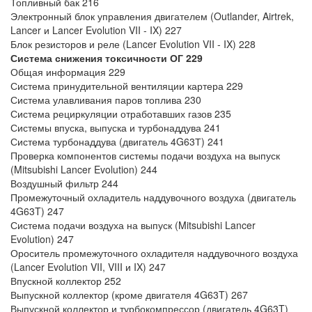
Топливный бак 216
Электронный блок управления двигателем (Outlander, Airtrek,
Lancer и Lancer Evolution VII - IX) 227
Блок резисторов и реле (Lancer Evolution VII - IX) 228
Система снижения токсичности ОГ 229
Общая информация 229
Система принудительной вентиляции картера 229
Система улавливания паров топлива 230
Система рециркуляции отработавших газов 235
Системы впуска, выпуска и турбонаддува 241
Система турбонаддува (двигатель 4G63Т) 241
Проверка компонентов системы подачи воздуха на выпуск
(Mitsubishi Lancer Evolution) 244
Воздушный фильтр 244
Промежуточный охладитель наддувочного воздуха (двигатель
4G63T) 247
Система подачи воздуха на выпуск (Mitsubishi Lancer
Evolution) 247
Ороситель промежуточного охладителя наддувочного воздуха
(Lancer Evolution VII, VIII и IX) 247
Впускной коллектор 252
Выпускной коллектор (кроме двигателя 4G63T) 267
Выпускной коллектор и турбокомпрессор (двигатель 4G63T)