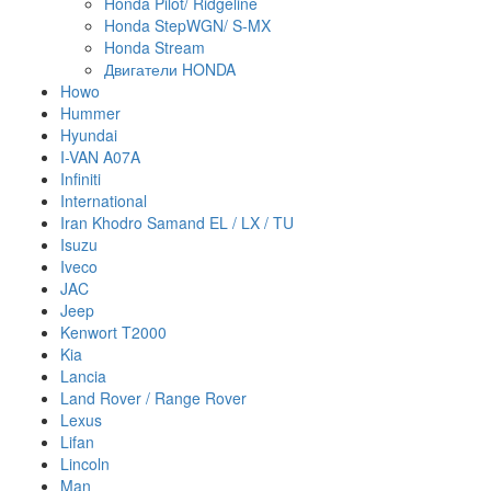
Honda Pilot/ Ridgeline
Honda StepWGN/ S-MX
Honda Stream
Двигатели HONDA
Howo
Hummer
Hyundai
I-VAN A07A
Infiniti
International
Iran Khodro Samand EL / LX / TU
Isuzu
Iveco
JAC
Jeep
Kenwort T2000
Kia
Lancia
Land Rover / Range Rover
Lexus
Lifan
Lincoln
Man