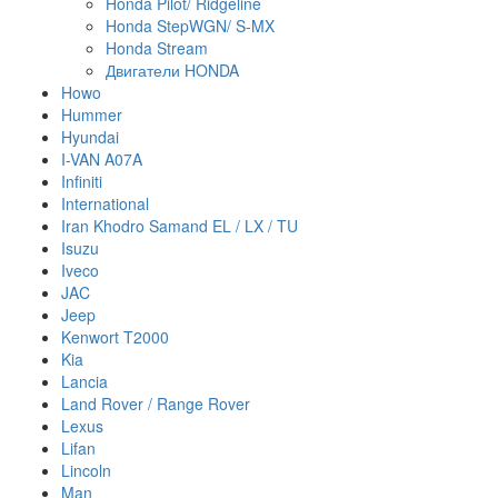
Honda Pilot/ Ridgeline
Honda StepWGN/ S-MX
Honda Stream
Двигатели HONDA
Howo
Hummer
Hyundai
I-VAN A07A
Infiniti
International
Iran Khodro Samand EL / LX / TU
Isuzu
Iveco
JAC
Jeep
Kenwort T2000
Kia
Lancia
Land Rover / Range Rover
Lexus
Lifan
Lincoln
Man