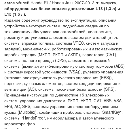
автомобилей Honda Fit / Honda Jazz 2007-2013 гг. выпуска,
оборудованных бензиновыми двигателями
L13 (1,3 л) и
L15 (1,5 л).
Издание содержит руководство по эксплуатации, описания
устройства некоторых систем, подробные сведения по
техническому обслуживанию автомобилей, диагностике,
ремонту и регулировке элементов систем двигателей (в т.ч.
системы впрыска топлива, системы VTEC, систем запуска и
зарядки), механических, роботизированных и автоматических
коробок передач (МКПП, РКПП и АКПП), вариаторов (CVT),
системы полного привода (DPS), элементов тормозной
системы (включая антиблокировочную систему тормозов (ABS)
и систему курсовой устойчивости (VSA)), рулевого управления
(включая электроусилитель рулевого управления (EPS)),
подвески, кузовных элементов, систем кондиционирования и
вентиляции (AC), системы пассивной безопасности (SRS).
Приведены инструкции по диагностике 15 электронных
систем: управления двигателем, РКПП, АКПП, CVT, ABS, VSA,
EPS, AC, SRS, системы управления электрооборудованием
кузова (Multiplex), комбинации приборов, системы "SmartKey",
системы "HandsFree", иммобилайзера и автоматического
корректора фар.