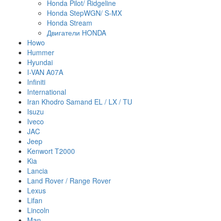
Honda Pilot/ Ridgeline
Honda StepWGN/ S-MX
Honda Stream
Двигатели HONDA
Howo
Hummer
Hyundai
I-VAN A07A
Infiniti
International
Iran Khodro Samand EL / LX / TU
Isuzu
Iveco
JAC
Jeep
Kenwort T2000
Kia
Lancia
Land Rover / Range Rover
Lexus
Lifan
Lincoln
Man