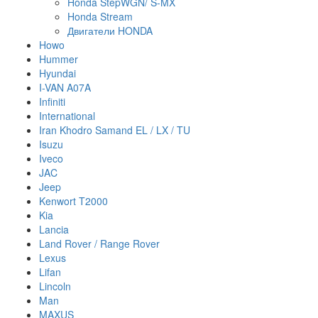
Honda StepWGN/ S-MX
Honda Stream
Двигатели HONDA
Howo
Hummer
Hyundai
I-VAN A07A
Infiniti
International
Iran Khodro Samand EL / LX / TU
Isuzu
Iveco
JAC
Jeep
Kenwort T2000
Kia
Lancia
Land Rover / Range Rover
Lexus
Lifan
Lincoln
Man
MAXUS