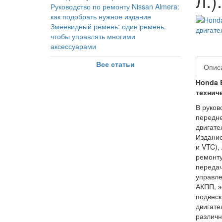
л.).
Руководство по ремонту Nissan Almera:
как подобрать нужное издание
Змеевидный ремень: один ремень,
чтобы управлять многими
аксессуарами
Все статьи
Опис
Honda E
технич
В руков
передне
двигател
Издание
и VTC),
ремонту
передач
управле
АКПП, э
подвеск
двигате
различн