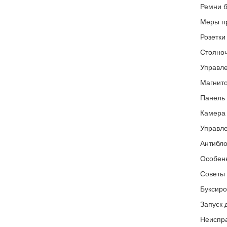
Ремни б
Меры пр
Розетки
Стояноч
Управле
Магнито
Панель 
Камера 
Управле
Антибло
Особен
Советы 
Буксиро
Запуск 
Неиспра