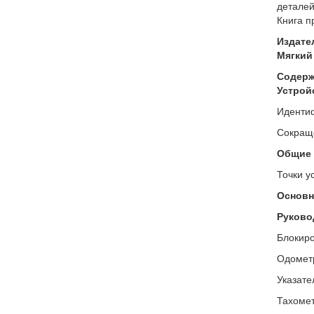
деталей
Книга п
Издате
Мягкий 
Содержа
Устрой
Иденти
Сокраще
Общие 
Точки у
Основн
Руково
Блокиро
Одометр
Указате
Тахомет