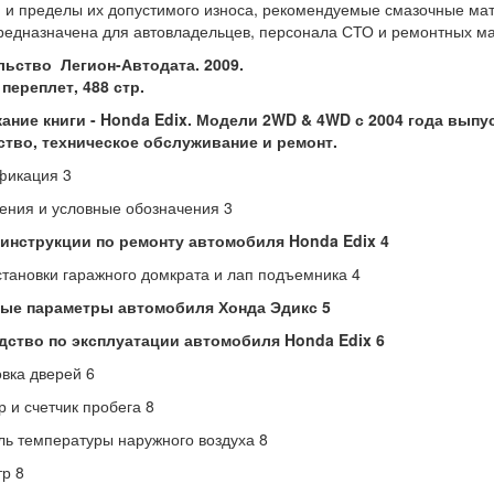
 и пределы их допустимого износа, рекомендуемые смазочные мат
редназначена для автовладельцев, персонала СТО и ремонтных ма
льство Легион-Автодата. 2009.
переплет, 488 стр.
ние книги - Honda Edix. Модели 2WD & 4WD с 2004 года выпуска 
ство, техническое обслуживание и ремонт.
фикация 3
ния и условные обозначения 3
инструкции по ремонту автомобиля Honda Edix 4
становки гаражного домкрата и лап подъемника 4
ые параметры автомобиля Хонда Эдикс 5
дство по эксплуатации автомобиля Honda Edix 6
вка дверей 6
 и счетчик пробега 8
ль температуры наружного воздуха 8
р 8