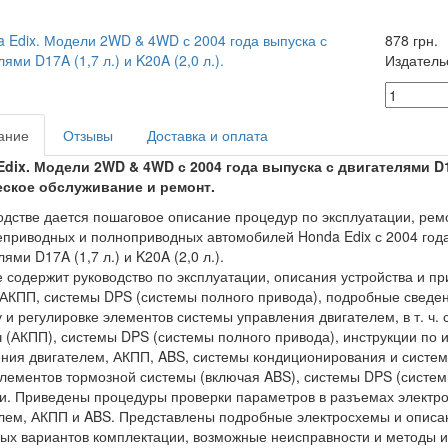
878 грн.
Издатель
ание
Отзывы
Доставка и оплата
dix. Модели 2WD & 4WD с 2004 года выпуска с двигателями D17A 
еское обслуживание и ремонт.
одстве дается пошаговое описание процедур по эксплуатации, рем
приводных и полноприводных автомобилей Honda Edix с 2004 год
ями D17A (1,7 л.) и K20A (2,0 л.).
 содержит руководство по эксплуатации, описания устройства и при
 АКПП, системы DPS (системы полного привода), подробные сведе
 и регулировке элементов системы управления двигателем, в т. ч.
 (АКПП), системы DPS (системы полного привода), инструкции по
ния двигателем, АКПП, ABS, системы кондиционирования и систем
лементов тормозной системы (включая ABS), системы DPS (системы
и. Приведены процедуры проверки параметров в разъемах электр
лем, АКПП и ABS. Представлены подробные электросхемы и описа
ых вариантов комплектации, возможные неисправности и методы 