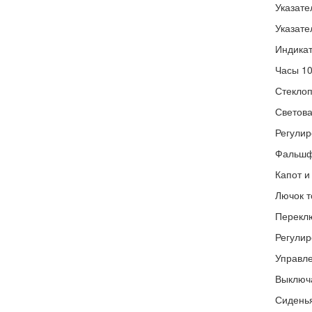
Указате
Указате
Индикат
Часы 1
Стекло
Светова
Регулир
Фальшф
Капот и
Лючок т
Переклю
Регулир
Управле
Выключа
Сидень