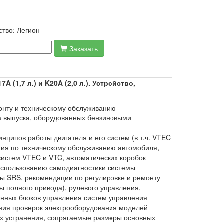
ство:
Легион
Заказать
(1,7 л.) и K20A (2,0 л.). Устройство,
онту и техническому обслуживанию
а выпуска, оборудованных бензиновыми
нципов работы двигателя и его систем (в т.ч. VTEC
ния по техническому обслуживанию автомобиля,
 систем VTEC и VTC, автоматических коробок
 использованию самодиагностики системы
ы SRS, рекомендации по регулировке и ремонту
 полного привода), рулевого управления,
онных блоков управления систем управления
ния проверок электрооборудования моделей
их устранения, сопрягаемые размеры основных