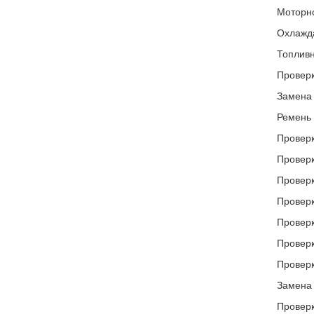
Моторно
Охлажд
Топливн
Проверк
Замена 
Ремень 
Проверк
Проверк
Проверк
Проверк
Проверк
Проверк
Проверк
Замена 
Проверк