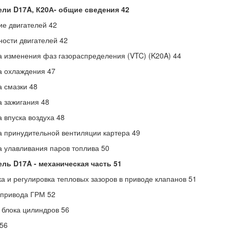
ели D17A, К20А- общие сведения 42
е двигателей 42
ости двигателей 42
 изменения фаз газораспределения (VTC) (K20A) 44
а охлаждения 47
 смазки 48
 зажигания 48
 впуска воздуха 48
 принудительной вентиляции картера 49
 улавливания паров топлива 50
ль D17A - механическая часть 51
а и регулировка тепловых зазоров в приводе клапанов 51
 привода ГРМ 52
 блока цилиндров 56
56