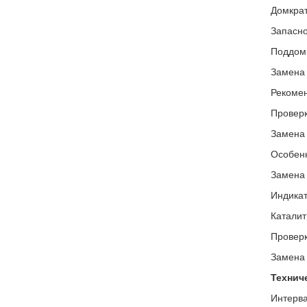
Домкрат
Запасно
Поддом
Замена 
Рекомен
Проверк
Замена
Особенн
Замена 
Индикат
Каталит
Проверк
Замена
Технич
Интерва