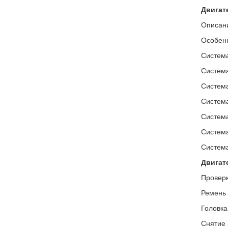
Двигат
Описани
Особенн
Система
Систем
Система
Система
Система
Система
Система
Двигате
Проверк
Ремень
Головка
Снятие 