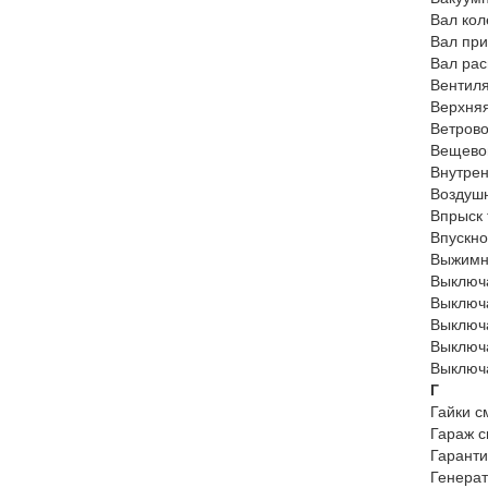
Вал кол
Вал при
Вал рас
Вентиля
Верхняя
Ветрово
Вещево
Внутрен
Воздуш
Впрыск 
Впускно
Выжимн
Выключа
Выключа
Выключа
Выключа
Выключа
Г
Гайки с
Гараж с
Гаранти
Генерат