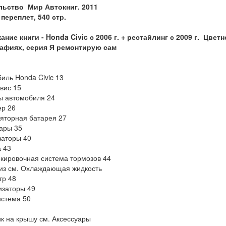
льство Мир Автокниг. 2011
переплет, 540 стр.
ание книги -
Honda Civic с 2006 г. + рестайлинг с 2009 г. Цв
афиях, серия Я ремонтирую сам
иль Honda Civic 13
вис 15
ы автомобиля 24
р 26
яторная батарея 27
ары 35
заторы 40
 43
кировочная система тормозов 44
из см. Охлаждающая жидкость
тр 48
изаторы 49
стема 50
к на крышу см. Аксессуары