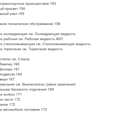
транспортное происшествие 153
й просвет 154
ьный узел 155
ное техническое обслуживание 158
ть охлаждающая см. Охлаждающая жидкость
ь рабочая см. Рабочая жидкость АКП
ть стеклоомывающая см. Стеклоомывающая жидкость
ь тормозная см. Тормозная жидкость
стекло см. Стекла
 бампер 160
 фонарь 161
подвеска 164
вери 167
ажигания см. Выключатель (замок зажигания)
рышки багажного отделения 169
е колесо 171
е части 172
ание 172
а автомобиля топливом 173