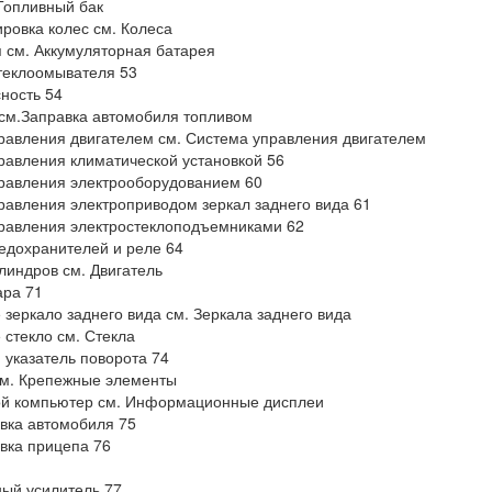
Топливный бак
ровка колес см. Колеса
 см. Аккумуляторная батарея
теклоомывателя 53
ность 54
см.Заправка автомобиля топливом
равления двигателем см. Система управления двигателем
равления климатической установкой 56
равления электрооборудованием 60
равления электроприводом зеркал заднего вида 61
равления электростеклоподъемниками 62
едохранителей и реле 64
линдров см. Двигатель
ара 71
 зеркало заднего вида см. Зеркала заднего вида
 стекло см. Стекла
 указатель поворота 74
м. Крепежные элементы
ой компьютер см. Информационные дисплеи
вка автомобиля 75
вка прицепа 76
ый усилитель 77