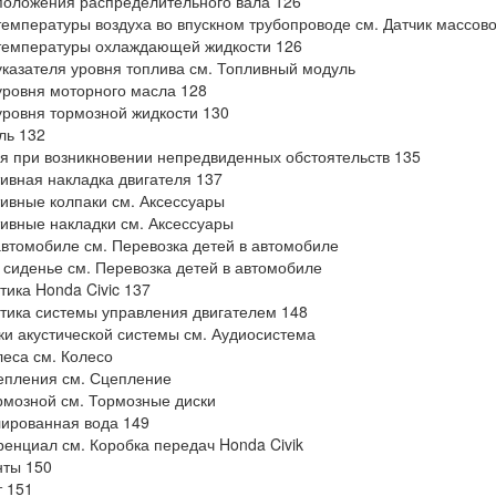
положения распределительного вала 126
температуры воздуха во впускном трубопроводе см. Датчик массово
температуры охлаждающей жидкости 126
указателя уровня топлива см. Топливный модуль
уровня моторного масла 128
уровня тормозной жидкости 130
ль 132
я при возникновении непредвиденных обстоятельств 135
ивная накладка двигателя 137
ивные колпаки см. Аксессуары
ивные накладки см. Аксессуары
автомобиле см. Перевозка детей в автомобиле
 сиденье см. Перевозка детей в автомобиле
тика Honda Civic 137
тика системы управления двигателем 148
и акустической системы см. Аудиосистема
леса см. Колесо
епления см. Сцепление
рмозной см. Тормозные диски
ированная вода 149
нциал см. Коробка передач Honda Civik
нты 150
 151