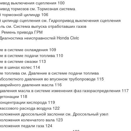
ивод выключения сцепления 100
ивод тормозов см. Тормозная система
 тормозной цилиндр 106
 цилиндр сцепления см. Гидропривод выключения сцепления
ль см. Система выпуска отработавших газов
. Ремень привода ГРМ
 Диагностика неисправностей Honda Civic
е в системе охлаждения 109
е в системе подачи топлива 110
е в системе смазки 113
е в шинах колес 114
е топлива см. Давление в системе подачи топлива
абсолютного давления во впускном трубопроводе 115
аварийного давления масла 116
давления масла в системе изменения фаз газораспределения 117
детонации 118
концентрации кислорода 119
массового расхода воздуха 122
положения дроссельной заслонки см. Дроссельный узел
положения коленчатого вала 123
положения педали газа 124