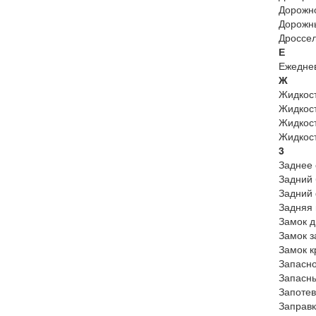
Дорожно
Дорожны
Дроссел
Е
Ежеднев
Ж
Жидкос
Жидкост
Жидкос
Жидкост
3
Заднее 
Задний
Задний
Задняя 
Замок д
Замок з
Замок к
Запасно
Запасны
Запотев
Заправк