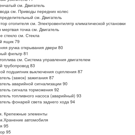
енчатый см. Двигатель
вода см. Приводы передних колес
пределительный см. Двигатель
тор отопителя см. Электровентилятр климатической установки
 мертвая точка см. Двигатель
е стекло см. Стекла
й ящик 79
няя ручка открывания двери 80
ный фильтр 81
топлива см. Система управления двигателем
й трубопровод 83
ой подшипник выключения сцепления 87
тель (замок) зажигания 87
тель аварийной сигнализации 90
тель сигнала торможения 92
тель топливного насоса (аварийный) 93
тель фонарей света заднего хода 94
м. Крепежные элементы
м.Хранение автомобиля
я 95
ор 95