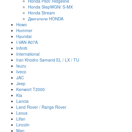
Honda Pilot/ Ridgeline
Honda StepWGN/ S-MX
Honda Stream
Двигатели HONDA
Howo
Hummer
Hyundai
I-VAN A07A
Infiniti
International
Iran Khodro Samand EL / LX / TU
Isuzu
Iveco
JAC
Jeep
Kenwort T2000
Kia
Lancia
Land Rover / Range Rover
Lexus
Lifan
Lincoln
Man