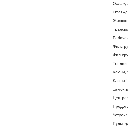
Охлажда
Охлажда
Жидкост
Трансми
Рабочая
Фильтру
Фильтру
Топливн
Ключи, 
Ключи 
Замок з
Централ
Предотв
Устройс
Пульт д