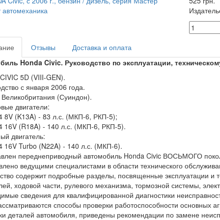
525 грн.
Издатель
ание
Отзывы
Доставка и оплата
биль Honda Civic. Руководство по эксплуатации, техническо
IVIC 5D (VIII-GEN).
дство с января 2006 года.
 Великобритания (Суиндон).
вые двигатели:
4 8V (K13A) - 83 л.с. (МКП-6, РКП-5);
4 16V (R18A) - 140 л.с. (МКП-6, РКП-5).
ый двигатель:
4 16V Turbo (N22A) - 140 л.с. (МКП-6).
влен переднеприводный автомобиль Honda Civic ВОСЬМОГО поколе
влено ведущими специалистами в области технического обслужива
ство содержит подробные разделы, посвященные эксплуатации и 
лей, ходовой части, рулевого механизма, тормозной системы, элек
имые сведения для квалифицированной диагностики неисправносте
ассматриваются способы проверки работоспособности основных аг
ки деталей автомобиля, приведены рекомендации по замене неис