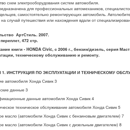
тво схем электрооборудования систем автомобиля.
редназначена для профессиональных автомехаников, специалистов
дельцев, самостоятельно ремонтирующих автомобиль. Автолюбите
на случай путешествия или нахождения вдали от специализирова
льство АртСтиль. 2007.
переплет, 472 стр.
ние книги - HONDA Civic, с 2006 г., бензин/дизель, серия Мас
атации, техническому обслуживанию и ремонту.
 1. ИНСТРУКЦИЯ ПО ЭКСПЛУАТАЦИИ И ТЕХНИЧЕСКОМУ ОБСЛ
е автомобиля Хонда Сивик 3
ские данные 3
фикационные данные автомобиля Хонда Сивик 4
ческое техническое обслуживание автомобиля Хонда Сивик 5
е масло (автомобили Хонда Сивик с бензиновым двигателем) 7
е масло (автомобили Хонда Сивик с дизельным двигателем) 8