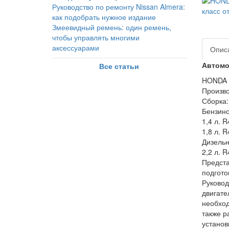
Руководство по ремонту Nissan Almera:
как подобрать нужное издание
Змеевидный ремень: один ремень,
чтобы управлять многими
аксессуарами
Опис
Автомо
Все статьи
HONDA C
Произво
Сборка:
Бензино
1,4 л. R
1,8 л. R
Дизельн
2,2 л. R
Предста
подгото
Руковод
двигате
необход
также р
установ