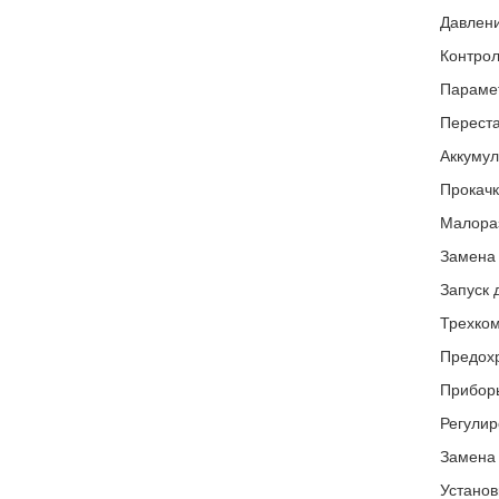
Давлени
Контрол
Парамет
Переста
Аккумул
Прокачк
Малораз
Замена 
Запуск 
Трехком
Предох
Приборы
Регулир
Замена 
Установ