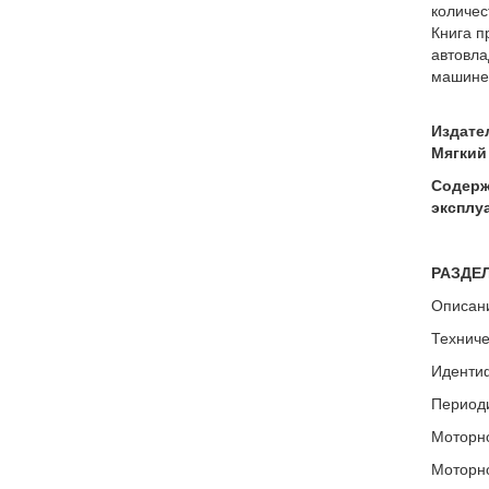
количес
Книга п
автовла
машине 
Издате
Мягкий 
Содержа
эксплу
РАЗДЕЛ
Описани
Техниче
Иденти
Периоди
Моторно
Моторно