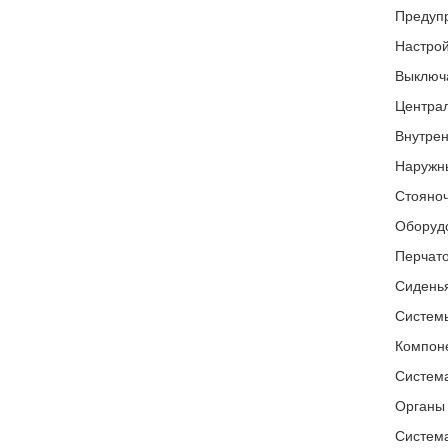
Предуп
Настрой
Выключа
Центра
Внутрен
Наружны
Стояноч
Оборудо
Перчат
Сидень
Системы
Компоне
Система
Органы 
Система