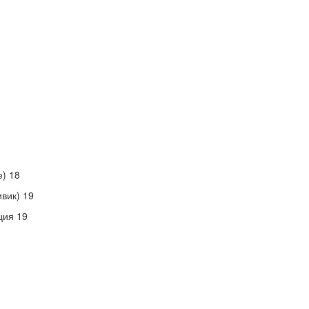
) 18
вик) 19
ция 19