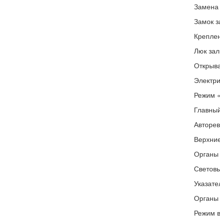
Замена 
Замок з
Креплен
Люк зал
Открыва
Электри
Режим 
Главный
Авторев
Верхние
Органы 
Световы
Указате
Органы 
Режим 