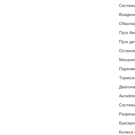
Система
Вождени
Обкатка
Пуск бе
Пуск ди
Останов
Механич
Парковк
Тормозн
Диагона
Антибло
Система
Разреше
Буксиро
Колеса 