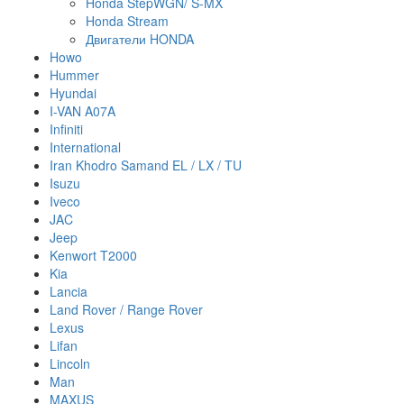
Honda StepWGN/ S-MX
Honda Stream
Двигатели HONDA
Howo
Hummer
Hyundai
I-VAN A07A
Infiniti
International
Iran Khodro Samand EL / LX / TU
Isuzu
Iveco
JAC
Jeep
Kenwort T2000
Kia
Lancia
Land Rover / Range Rover
Lexus
Lifan
Lincoln
Man
MAXUS