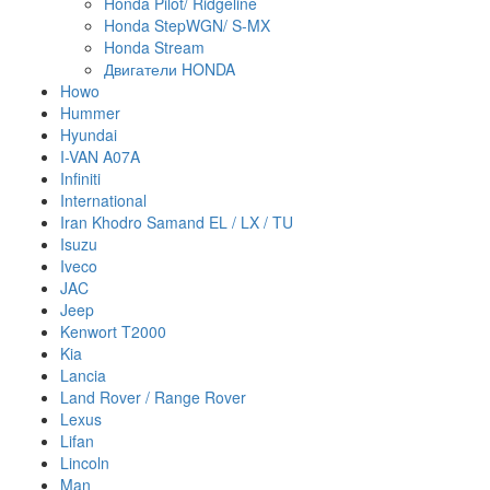
Honda Pilot/ Ridgeline
Honda StepWGN/ S-MX
Honda Stream
Двигатели HONDA
Howo
Hummer
Hyundai
I-VAN A07A
Infiniti
International
Iran Khodro Samand EL / LX / TU
Isuzu
Iveco
JAC
Jeep
Kenwort T2000
Kia
Lancia
Land Rover / Range Rover
Lexus
Lifan
Lincoln
Man