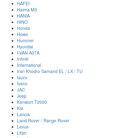
HAFEI
Haima M3
HANIA
HINO
Honda
Howo
Hummer
Hyundai
I-VAN A07A
Infiniti
International
Iran Khodro Samand EL / LX / TU
Isuzu
Iveco
JAC
Jeep
Kenwort T2000
Kia
Lancia
Land Rover / Range Rover
Lexus
Lifan