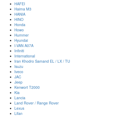
HAFEI
Haima M3
HANIA
HINO
Honda
Howo
Hummer
Hyundai
I-VAN A07A
Infiniti
International
Iran Khodro Samand EL / LX / TU
Isuzu
Iveco
JAC
Jeep
Kenwort T2000
Kia
Lancia
Land Rover / Range Rover
Lexus
Lifan