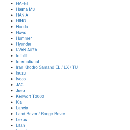
HAFEI
Haima M3
HANIA
HINO
Honda
Howo
Hummer
Hyundai
I-VAN A07A
Infiniti
International
Iran Khodro Samand EL / LX / TU
Isuzu
Iveco
JAC
Jeep
Kenwort T2000
Kia
Lancia
Land Rover / Range Rover
Lexus
Lifan